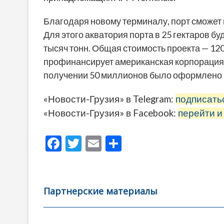
Благодаря новому терминалу, порт сможет п
Для этого акватория порта в 25 гектаров б
тысяч тонн. Общая стоимость проекта — 12
профинансирует американская корпорация
получении 50 миллионов было оформлено 
«Новости-Грузия» в Telegram:
подписать
«Новости-Грузия» в Facebook:
перейти и
F
T
E
О
ac
w
m
тп
e
itt
ai
р
b
er
l
а
Партнерские материалы
o
в
o
и