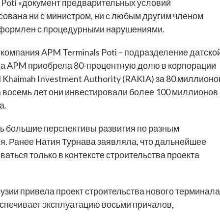
 Poti «документ предварительных условий
ована ни с министром, ни с любым другим членом
 оформлен с процедурными нарушениями.
компания APM Terminals Poti – подразделение датско
ода APM приобрела 80-процентную долю в корпорации
 Khaimah Investment Authority (RAKIA) за 80 миллионо
за восемь лет они инвестировали более 100 миллионов
а.
сть большие перспективы развития по разным
ия. Ранее Натия Турнава заявляла, что дальнейшее
ваться только в контексте строительства проекта
узии привела проект строительства нового терминала
еспечивает эксплуатацию восьми причалов,