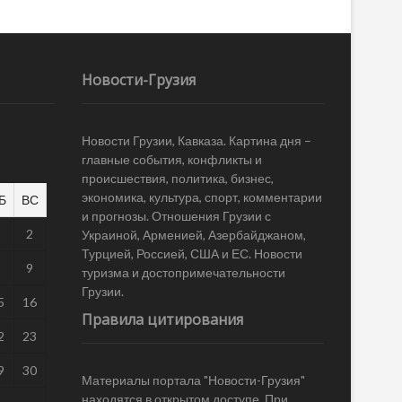
Новости-Грузия
Новости Грузии, Кавказа. Картина дня –
главные события, конфликты и
происшествия, политика, бизнес,
экономика, культура, спорт, комментарии
Б
ВС
и прогнозы. Отношения Грузии с
1
2
Украиной, Арменией, Азербайджаном,
Турцией, Россией, США и ЕС. Новости
8
9
туризма и достопримечательности
Грузии.
5
16
Правила цитирования
2
23
9
30
Материалы портала "Новости-Грузия"
находятся в открытом доступе. При