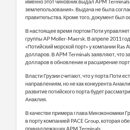
именно этот чиновник выдал APM Terminals
землепользования». Выдача не была соглас
правительства. Кроме того, документ был
В настоящее время портом Поти управляет 
группы AP Moller-Maersk. В апреле 2011 г
«Потийский морской порт» у компании Ras Al
долларов. В APM Terminals заявляют, что 
долларов в обновление и расширение порт
Власти Грузии считают, что у порта Поти е
направлениям, но не как конкурента Анакл
развитие потийского порта будет рассматри
Анаклия.
В качестве примера глава Минэкономики Гр
в порту компанией PACE Group, которая об
принадлежащих APM Terminals.