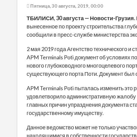
Пятница, 30 августа, 2019, 00:00
ТБИЛИСИ, 30 августа — Новости-Грузия.
вынесенное по проекту строительства глуб
сообщили в пресс-службе министерства эко
2 мая 2019 года Агентство технического и
APM Terminals Poti документ об условиях 
нового глубоководного многоцелевого порта.
существующего порта Поти. Документ был 
APM Terminals Poti пыталась изменить это
удовлетворило административную жалобу к
главных причин упразднения документа ст
государственному имуществу.
Данное ведомство может не только участв
находящимися в собственности государства