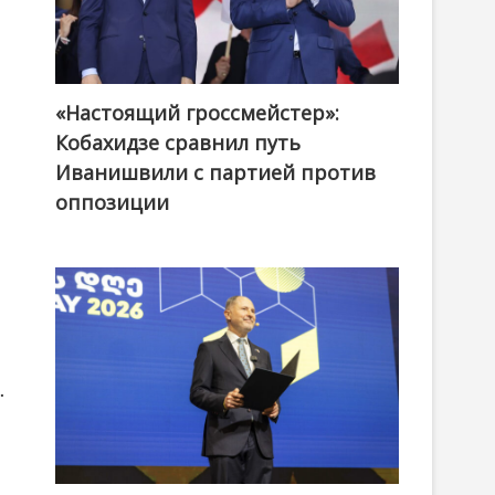
«Настоящий гроссмейстер»:
@ქართული ოცნება / Georgian Dream
Кобахидзе сравнил путь
Иванишвили с партией против
оппозиции
.