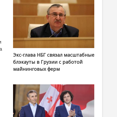
и
а
Экс-глава НБГ связал масштабные
блэкауты в Грузии с работой
майнинговых ферм