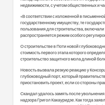
недвижимости, с учетом общественных и ча
«В соответствии с изложенной в письменно
государственному имуществу, те государс
пользования для строительства, включали 
распространяется режим особого регулиро
О строительстве в Поти новой глубоководно
стоимость первого этапа которого опреде
строительство защитного мола длиной более
Новость вызвала резкую реакцию у Консорц
глубоководный порт, который правительств
приостановить проект, если со стороны пр
Скандал удалось замять после увольнения 
надзора Григол Какауридзе. Как тогда зая