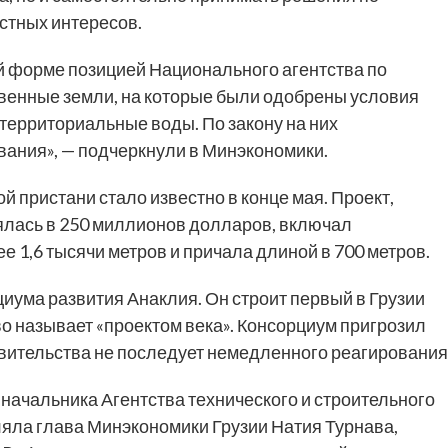
стных интересов.
й форме позицией Национального агентства по
твенные земли, на которые были одобрены условия
территориальные воды. По закону на них
вания», — подчеркнули в Минэкономики.
й пристани стало известно в конце мая. Проект,
лялась в 250 миллионов долларов, включал
 1,6 тысячи метров и причала длиной в 700 метров.
иума развития Анаклия. Он строит первый в Грузии
о называет «проектом века». Консорциум пригрозил
авительства не последует немедленного реагирования
начальника Агентства технического и строительного
вляла глава Минэкономики Грузии Натия Турнава,