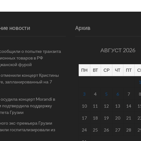
ние новости
Архив
АВГУСТ 2026
 сообщили о попытке транзита
ионных товаров в РФ
джанской фурой
ПН
ВТ
СР
ЧТ
ПТ
С
 отменили концерт Кристины
е, запланированный на 7
3
4
5
6
7
осудила концерт Morandi в
и подтвердила поддержку
10
11
12
13
14
1
тета Грузии
17
18
19
20
21
2
ого экс-премьера Грузии
или госпитализировали из
24
25
26
27
28
2