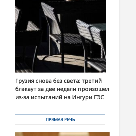
t
o
n
Грузия снова без света: третий
блэкаут за две недели произошел
из-за испытаний на Ингури ГЭС
ПРЯМАЯ РЕЧЬ