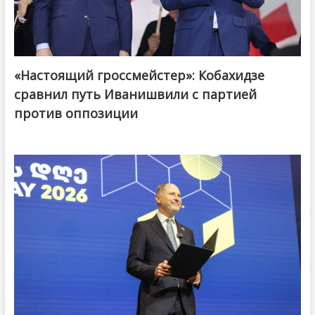
«Настоящий гроссмейстер»: Кобахидзе
@ქართული ოცნება / Georgian Dream
сравнил путь Иванишвили с партией
против оппозиции