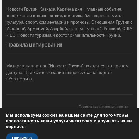
Новости Грузии, Кавказа. Картина дня – главные события,
конфликты и происшествия, политика, бизнес, экономика,
культура, спорт, комментарии и прогнозы. Отношения Грузии с
Украиной, Арменией, Азербайджаном, Турцией, Россией, США
и ЕС. Новости туризма и достопримечательности Грузии.
Правила цитирования
Материалы портала "Новости-Грузия" находятся в открытом
доступе. При использовании гиперссылка на портал
обязательна.
Политика конфиденциальности
Мы используем cookies на нашем сайте для того чтобы
Новости Грузии
| Black Sea Press LTD © 2020 All Rights Reserved /
предоставлять наши услуги читателям и улучшать наши
Design & development —
COCODO BRANDO
сервисы.
Принимаю