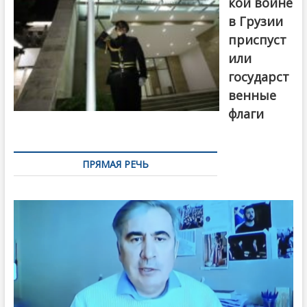
кой войне
в Грузии
приспуст
или
государст
венные
флаги
ПРЯМАЯ РЕЧЬ