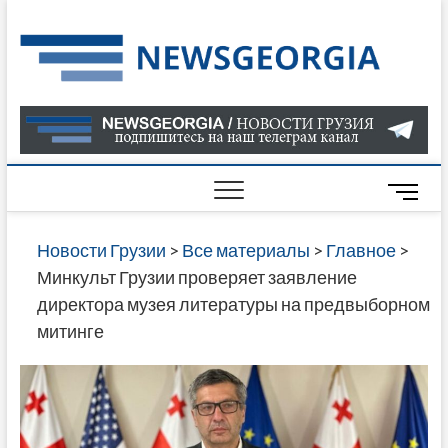
Skip
to
Нов
САМАЯ
content
АКТУАЛ
Гру
ИНФОР
О СОБ
В ГРУЗ
НОВОС
M
ГРУЗИИ
e
ОНЛАЙН
n
Новости Грузии
>
Все материалы
>
Главное
>
САЙТЕ 
u
Минкульт Грузии проверяет заявление
НАЙДЕ
B
директора музея литературы на предвыборном
НОВОС
u
митинге
ПОЛИТ
t
ЭКОНО
t
КУЛЬТУ
o
СПОРТА
n
МНОГО