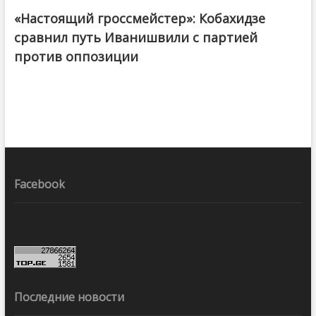
«Настоящий гроссмейстер»: Кобахидзе
@ქართული ოცნება / Georgian Dream
сравнил путь Иванишвили с партией
против оппозиции
Facebook
Последние новости