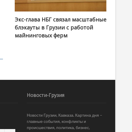
Экс-глава НБГ связал масштабные
блэкауты в Грузии с работой
майнинговых ферм
Новости-Грузия
Новости Грузии, Кавказа. Картина дня –
главные события, конфликты и
происшествия, политика, бизнес,