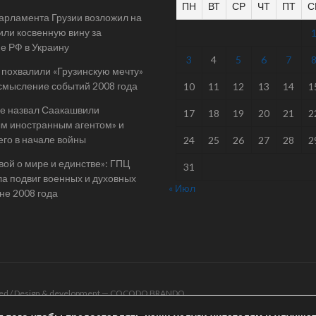
ПН
ВТ
СР
ЧТ
ПТ
С
арламента Грузии возложил на
ли косвенную вину за
е РФ в Украину
3
4
5
6
7
 похвалили «Грузинскую мечту»
смысление событий 2008 года
10
11
12
13
14
1
е назвал Саакашвили
17
18
19
20
21
2
м иностранным агентом» и
его в начале войны
24
25
26
27
28
2
вой о мире и единстве»: ГПЦ
31
а подвиг военных и духовных
« Июл
йне 2008 года
rved / Design & development —
COCODO BRANDO