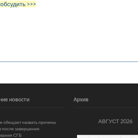
 обсудить >>>
ние новости
Архив
АВГУСТ 2026
е обещает назвать причины
в после завершения
ования СГБ