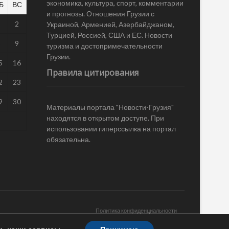
экономика, культура, спорт, комментарии
Б
ВС
и прогнозы. Отношения Грузии с
1
2
Украиной, Арменией, Азербайджаном,
Турцией, Россией, США и ЕС. Новости
8
9
туризма и достопримечательности
Грузии.
5
16
Правила цитирования
2
23
9
30
Материалы портала "Новости-Грузия"
находятся в открытом доступе. При
использовании гиперссылка на портал
обязательна.
Политика конфиденциальности