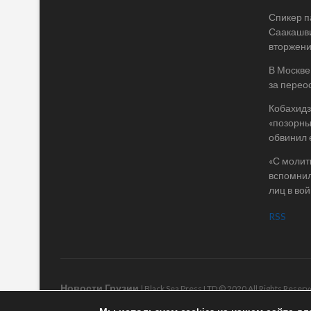
Спикер п
Саакашви
вторжени
В Москве
за перео
Кобахидз
«позорны
обвинил 
«С молит
вспомнил
лиц в во
RSS
Новости Грузии
| Black Sea Press LTD © 2020 All Rights Rese