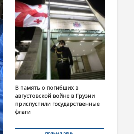
t
o
n
В память о погибших в
августовской войне в Грузии
приспустили государственные
флаги
ПРЯМАЯ РЕЧЬ