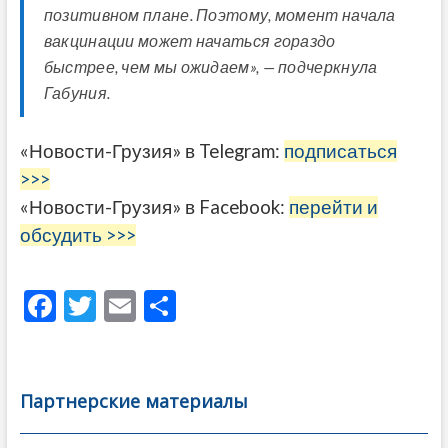
позитивном плане. Поэтому, момент начала
вакцинации может начаться гораздо
быстрее, чем мы ожидаем», — подчеркнула
Габуния.
«Новости-Грузия» в Telegram:
подписаться
>>>
«Новости-Грузия» в Facebook:
перейти и
обсудить >>>
F
T
E
О
ac
w
m
тп
e
itt
ai
р
b
er
l
а
Партнерские материалы
o
в