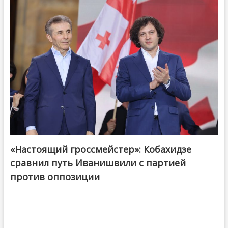
«Настоящий гроссмейстер»: Кобахидзе
@ქართული ოცნება / Georgian Dream
сравнил путь Иванишвили с партией
против оппозиции