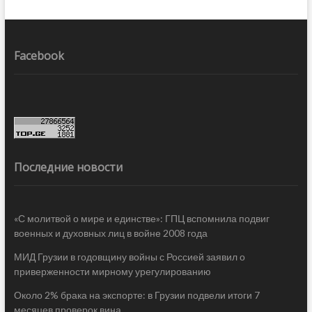
Facebook
Последние новости
«С молитвой о мире и единстве»: ГПЦ вспомнила подвиг
военных и духовных лиц в войне 2008 года
МИД Грузии в годовщину войны с Россией заявил о
приверженности мирному урегулированию
Около 2% брака на экспорте: в Грузии подвели итоги 7
месяцев проверок вина