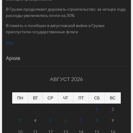
В Грузии продолжает дорожать строительство: за четыре года
расходы увеличелись почти на 30%
В память о погибших в августовской войне в Грузии
приспустили государственные флаги
RSS
Архив
АВГУСТ 2026
ПН
ВТ
СР
ЧТ
ПТ
СБ
ВС
1
2
3
4
5
6
7
8
9
10
11
12
13
14
15
16