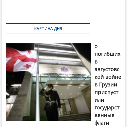
o
и
k
ть
Навигация
по
КАРТИНА ДНЯ
записям
В память
о
погибших
в
августовс
кой войне
в Грузии
приспуст
или
государст
венные
флаги