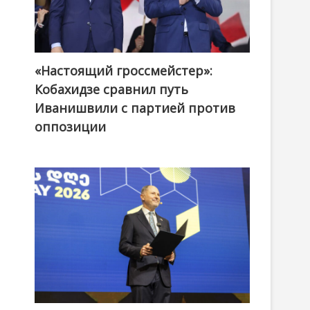
«Настоящий гроссмейстер»:
@ქართული ოცნება / Georgian Dream
Кобахидзе сравнил путь
Иванишвили с партией против
оппозиции