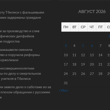
АВГУСТ 2026
рту Тбилиси с фальшивыми
ами задержаны граждане
ПН
ВТ
СР
ЧТ
ПТ
С
и за производство и слив
афических дипфейков
и подростка
3
4
5
6
7
Саакашвили сменила
тво и поручила реформы
10
11
12
13
14
1
Жоржолиани
17
18
19
20
21
2
 несовершеннолетние
ы по делу о смертельном
24
25
26
27
28
2
 учителя в Тбилиси
31
ии завело дело о саботаже из-за
« Июл
 плохом обращении с русскими
и