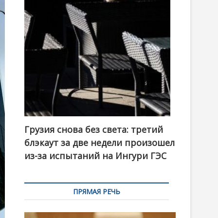
t
o
n
Грузия снова без света: третий
блэкаут за две недели произошел
из-за испытаний на Ингури ГЭС
ПРЯМАЯ РЕЧЬ