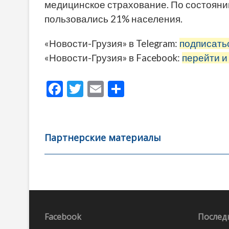
медицинское страхование. По состояни
пользовались 21% населения.
«Новости-Грузия» в Telegram:
подписать
«Новости-Грузия» в Facebook:
перейти и
F
T
E
О
ac
w
m
тп
e
itt
ai
р
b
er
l
а
Партнерские материалы
o
в
o
и
k
ть
Навигация
по
записям
Facebook
Послед