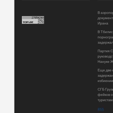
В аэропо
документ
Ирана
В Тбилис
порногр
задержал
Партия 
руководс
Нануке 
Еще две
задержан
избиении
СГБ Груз
фейков о
туристам
RSS