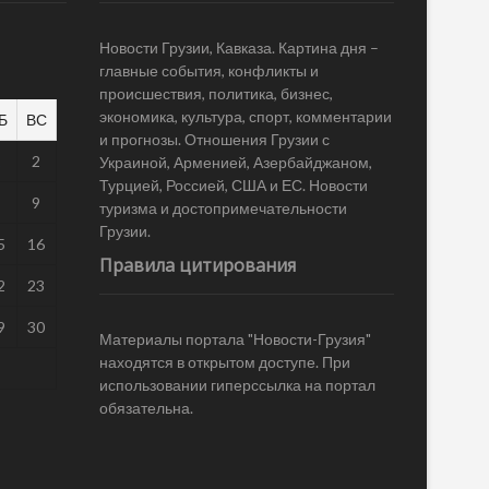
Новости Грузии, Кавказа. Картина дня –
главные события, конфликты и
происшествия, политика, бизнес,
экономика, культура, спорт, комментарии
Б
ВС
и прогнозы. Отношения Грузии с
1
2
Украиной, Арменией, Азербайджаном,
Турцией, Россией, США и ЕС. Новости
8
9
туризма и достопримечательности
Грузии.
5
16
Правила цитирования
2
23
9
30
Материалы портала "Новости-Грузия"
находятся в открытом доступе. При
использовании гиперссылка на портал
обязательна.