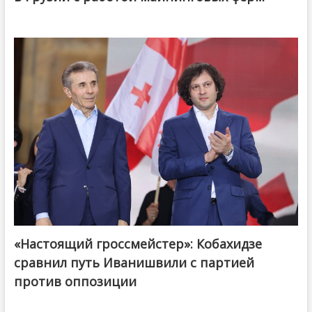
«Настоящий гроссмейстер»: Кобахидзе
@ქართული ოცნება / Georgian Dream
сравнил путь Иванишвили с партией
против оппозиции