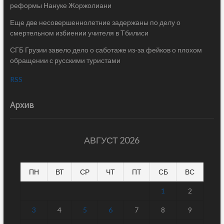
реформы Нануке Жоржолиани
Еще две несовершеннолетние задержаны по делу о
смертельном избиении учителя в Тбилиси
СГБ Грузии завело дело о саботаже из-за фейков о плохом
обращении с русскими туристами
RSS
Архив
АВГУСТ 2026
ПН
ВТ
СР
ЧТ
ПТ
СБ
ВС
1
2
3
4
5
6
7
8
9