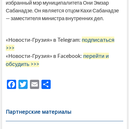
избранный мэр муниципалитета Они Эмзар
Сабанадзе. Он является отцом Кахи Сабанадзе
— заместителя министра внутренних дел.
«Новости-Грузия» в Telegram:
подписаться
>>>
«Новости-Грузия» в Facebook:
перейти и
обсудить >>>
F
T
E
О
ac
w
m
тп
e
itt
ai
р
b
er
l
а
Партнерские материалы
o
в