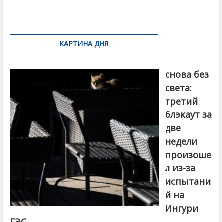
o
и
k
ть
Навигация
по
КАРТИНА ДНЯ
записям
Грузия
снова без
света:
третий
блэкаут за
две
недели
произоше
л из-за
испытани
й на
Ингури
ГЭС