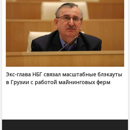
Экс-глава НБГ связал масштабные блэкауты
в Грузии с работой майнинговых ферм