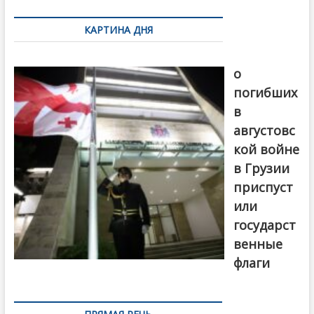
по
КАРТИНА ДНЯ
записям
В память
о
погибших
в
августовс
кой войне
в Грузии
приспуст
или
государст
венные
флаги