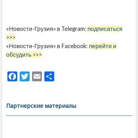
«Новости-Грузия» в Telegram:
подписаться
>>>
«Новости-Грузия» в Facebook:
перейти и
обсудить >>>
F
T
E
О
ac
w
m
тп
e
itt
ai
р
b
er
l
а
Партнерские материалы
o
в
o
и
k
ть
Навигация