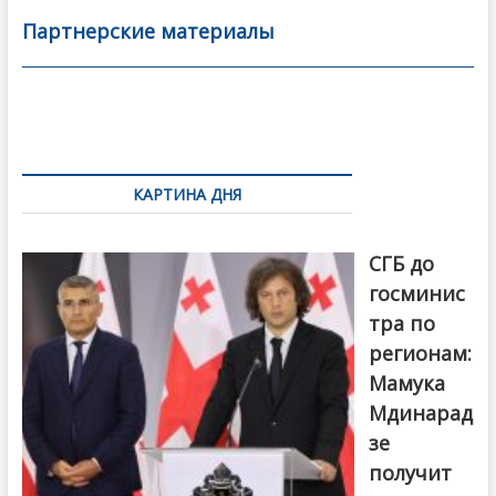
b
er
l
а
Партнерские материалы
o
в
o
и
k
ть
Навигация
по
КАРТИНА ДНЯ
записям
От главы
СГБ до
госминис
тра по
регионам:
Мамука
Мдинарад
зе
получит