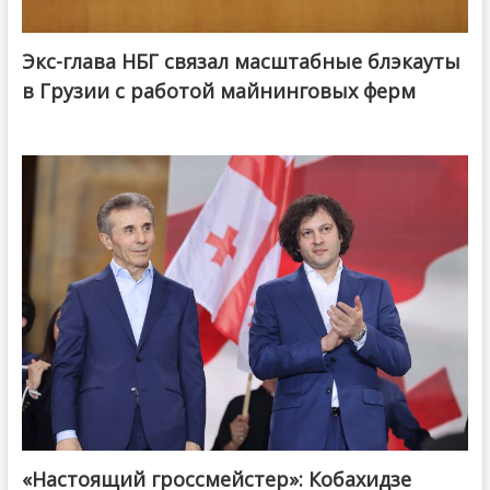
Экс-глава НБГ связал масштабные блэкауты
в Грузии с работой майнинговых ферм
«Настоящий гроссмейстер»: Кобахидзе
@ქართული ოცნება / Georgian Dream