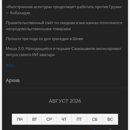
«Иностранная агентура» продолжает работать против Грузии
— Кобахидзе
Правительственный сайт по скидкам в магазинах пополнился
непродовольственными товарами
Прошло три года со дня трагедии в Шови
Миша 2.0: Находящийся в тюрьме Саакашвили анонсировал
запуск своего ИИ-аватара
RSS
Архив
АВГУСТ 2026
ПН
ВТ
СР
ЧТ
ПТ
СБ
ВС