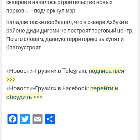
скверов и началось строительство новых
парков», — подчеркнул мэр.
Каладзе также пообещал, что в сквере Азбуки в
районе Диди Дигоми не построят торговый центр.
По его словам, данную территорию выкупят и
благоустроят.
«Новости-Грузия» в Telegram:
подписаться
>>>
«Новости-Грузия» в Facebook:
перейти и
обсудить >>>
F
T
E
О
ac
w
m
тп
e
itt
ai
р