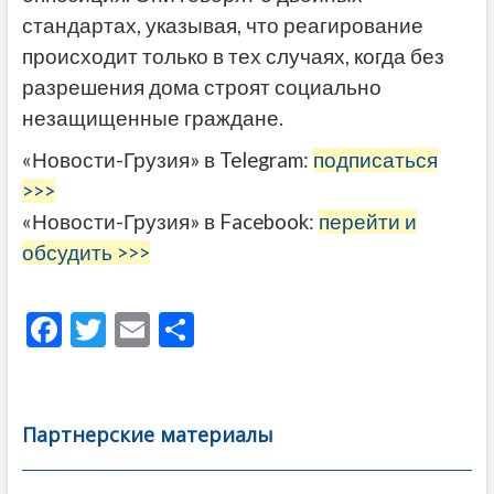
стандартах, указывая, что реагирование
происходит только в тех случаях, когда без
разрешения дома строят социально
незащищенные граждане.
«Новости-Грузия» в Telegram:
подписаться
>>>
«Новости-Грузия» в Facebook:
перейти и
обсудить >>>
F
T
E
О
ac
w
m
тп
e
itt
ai
р
b
er
l
а
Партнерские материалы
o
в