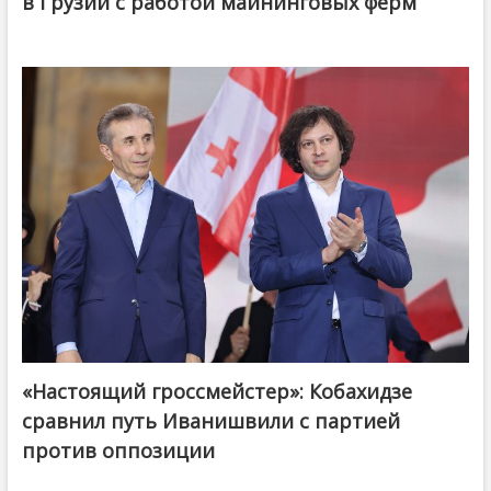
в Грузии с работой майнинговых ферм
«Настоящий гроссмейстер»: Кобахидзе
@ქართული ოცნება / Georgian Dream
сравнил путь Иванишвили с партией
против оппозиции