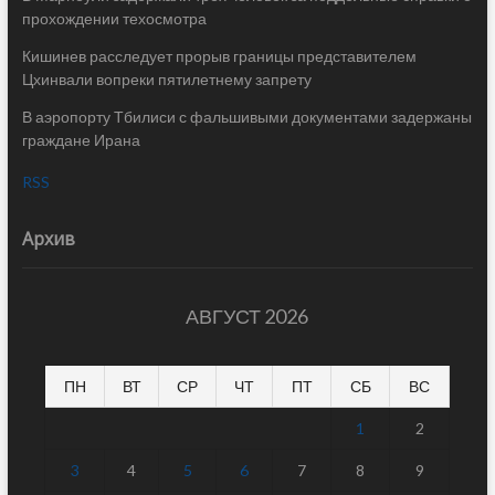
прохождении техосмотра
Кишинев расследует прорыв границы представителем
Цхинвали вопреки пятилетнему запрету
В аэропорту Тбилиси с фальшивыми документами задержаны
граждане Ирана
RSS
Архив
АВГУСТ 2026
ПН
ВТ
СР
ЧТ
ПТ
СБ
ВС
1
2
3
4
5
6
7
8
9