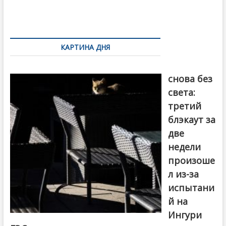
o
и
k
ть
Навигация
по
КАРТИНА ДНЯ
записям
Грузия
снова без
света:
третий
блэкаут за
две
недели
произоше
л из-за
испытани
й на
Ингури