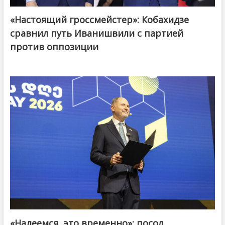
«Настоящий гроссмейстер»: Кобахидзе
@ქართული ოცნება / Georgian Dream
сравнил путь Иванишвили с партией
против оппозиции
«Надеемся, это временно»: посол