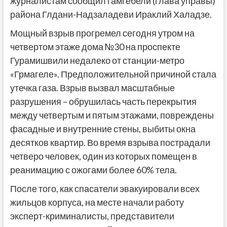
журналистам сообщил гамгебели (глава управы)
района Глдани-Надзаладеви Ираклий Халадзе.
Мощный взрыв прогремел сегодня утром на
четвертом этаже дома №30 на проспекте
Гурамишвили недалеко от станции-метро
«Грмагеле». Предположительной причиной стала
утечка газа. Взрыв вызвал масштабные
разрушения – обрушилась часть перекрытия
между четвертым и пятым этажами, повреждены
фасадные и внутренние стены, выбиты окна
десятков квартир. Во время взрыва пострадали
четверо человек, один из которых помещен в
реанимацию с ожогами более 60% тела.
После того, как спасатели эвакуировали всех
жильцов корпуса, на месте начали работу
эксперт-криминалисты, представители