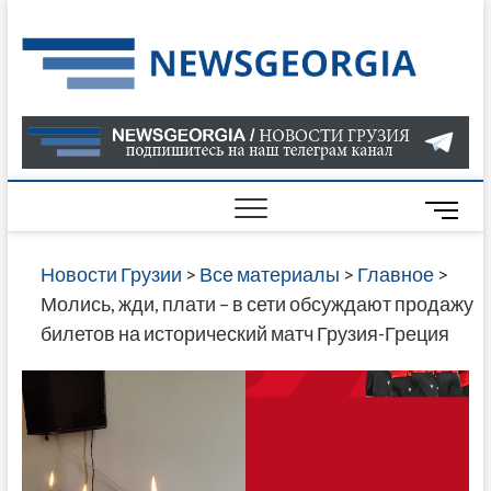
Skip
to
Нов
САМАЯ
content
АКТУАЛ
Гру
ИНФОР
О СОБ
В ГРУЗ
НОВОС
M
ГРУЗИИ
e
ОНЛАЙН
n
Новости Грузии
>
Все материалы
>
Главное
>
САЙТЕ 
u
Молись, жди, плати – в сети обсуждают продажу
НАЙДЕ
B
билетов на исторический матч Грузия-Греция
НОВОС
u
ПОЛИТ
t
ЭКОНО
t
КУЛЬТУ
o
СПОРТА
n
МНОГО