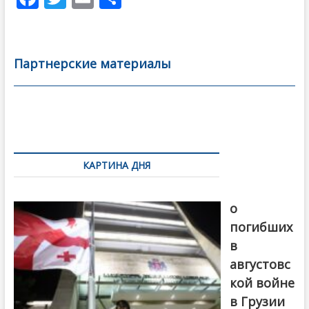
ac
w
m
тп
e
itt
ai
р
b
er
l
а
Партнерские материалы
o
в
o
и
k
ть
Навигация
по
КАРТИНА ДНЯ
записям
В память
о
погибших
в
августовс
кой войне
в Грузии