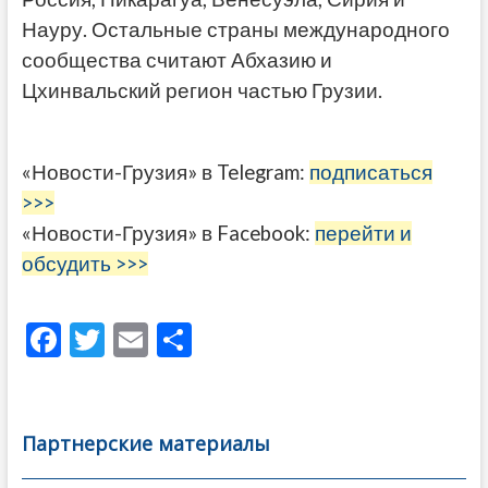
Науру. Остальные страны международного
сообщества считают Абхазию и
Цхинвальский регион частью Грузии.
«Новости-Грузия» в Telegram:
подписаться
>>>
«Новости-Грузия» в Facebook:
перейти и
обсудить >>>
F
T
E
О
ac
w
m
тп
e
itt
ai
р
b
er
l
а
Партнерские материалы
o
в