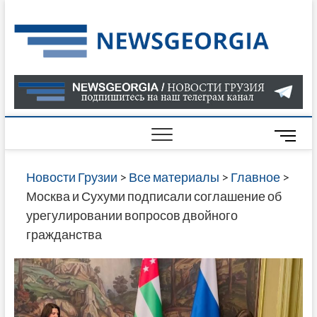
Skip
to
Нов
САМАЯ
content
АКТУАЛ
Гру
ИНФОР
О СОБ
В ГРУЗ
НОВОС
M
ГРУЗИИ
e
ОНЛАЙН
n
Новости Грузии
>
Все материалы
>
Главное
>
САЙТЕ 
u
Москва и Сухуми подписали соглашение об
НАЙДЕ
B
урегулировании вопросов двойного
НОВОС
u
гражданства
ПОЛИТ
t
ЭКОНО
t
КУЛЬТУ
o
СПОРТА
n
МНОГО