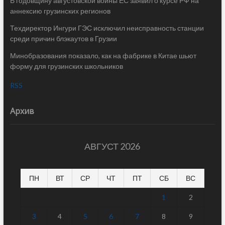
В годовщину августовской войны ЕС заявил о курсе РФ на
аннексию грузинских регионов
Техдиректор Ингури ГЭС исключил неисправность станции
среди причин блэкаутов в Грузии
Минобразования показало, как на фабрике в Китае шьют
форму для грузинских школьников
RSS
Архив
АВГУСТ 2026
ПН
ВТ
СР
ЧТ
ПТ
СБ
ВС
1
2
3
4
5
6
7
8
9