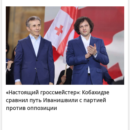
«Настоящий гроссмейстер»: Кобахидзе
@ქართული ოცნება / Georgian Dream
сравнил путь Иванишвили с партией
против оппозиции