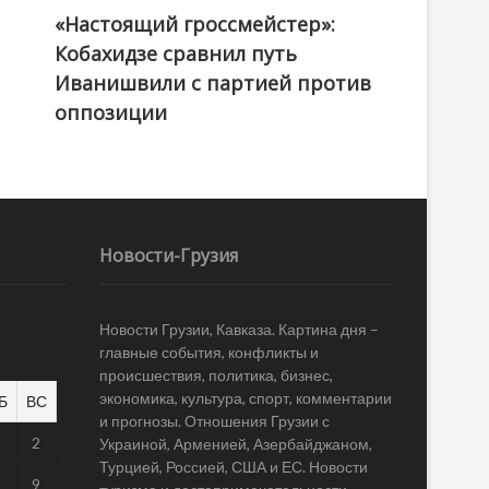
«Настоящий гроссмейстер»:
@ქართული ოცნება / Georgian Dream
Кобахидзе сравнил путь
Иванишвили с партией против
оппозиции
Новости-Грузия
Новости Грузии, Кавказа. Картина дня –
главные события, конфликты и
происшествия, политика, бизнес,
экономика, культура, спорт, комментарии
Б
ВС
и прогнозы. Отношения Грузии с
1
2
Украиной, Арменией, Азербайджаном,
Турцией, Россией, США и ЕС. Новости
8
9