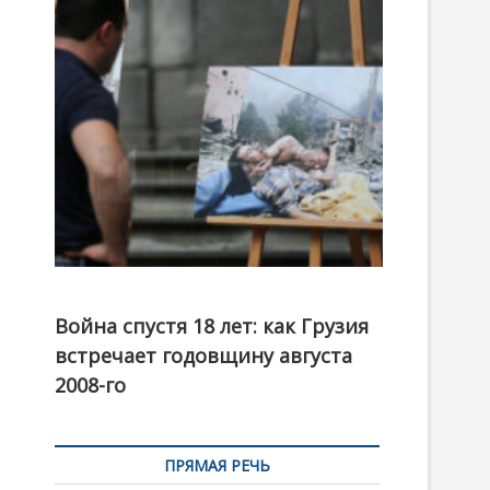
t
o
n
Фотовыставка на тему августовской войны 2008
года в Тбилиси, август 2018 года. Фото: Первый
Война спустя 18 лет: как Грузия
канал
встречает годовщину августа
2008-го
ПРЯМАЯ РЕЧЬ