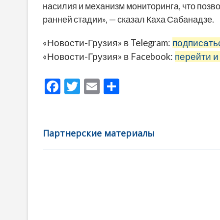
насилия и механизм мониторинга, что позв
ранней стадии», — сказал Каха Сабанадзе.
«Новости-Грузия» в Telegram:
подписать
«Новости-Грузия» в Facebook:
перейти и
F
T
E
О
ac
w
m
тп
e
itt
ai
р
b
er
l
а
Партнерские материалы
o
в
o
и
k
ть
Навигация
по
записям