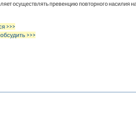
оляет осуществлять превенцию повторного насилия н
ся >>>
 обсудить >>>