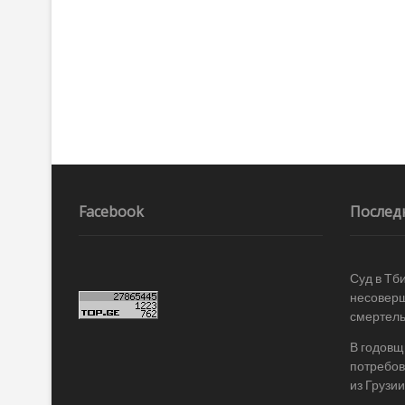
Facebook
Послед
Суд в Тб
несоверш
смертель
В годовщ
потребов
из Грузии