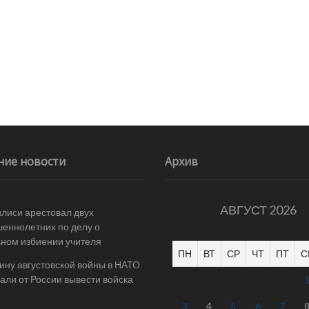
ние новости
Архив
АВГУСТ 2026
илиси арестовал двух
еннолетних по делу о
ном избиении учителя
ПН
ВТ
СР
ЧТ
ПТ
С
ину августовской войны в НАТО
али от России вывести войска
3
4
5
6
7