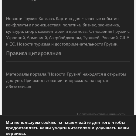
Новости Грузии, Кавказа. Картина дня – главные события,
конфликты и происшествия, политика, бизнес, экономика,
культура, спорт, комментарии и прогнозы. Отношения Грузии с
Украиной, Арменией, Азербайджаном, Турцией, Россией, США
и ЕС. Новости туризма и достопримечательности Грузии.
Правила цитирования
Материалы портала "Новости-Грузия" находятся в открытом
доступе. При использовании гиперссылка на портал
обязательна.
Политика конфиденциальности
Мы используем cookies на нашем сайте для того чтобы
Новости Грузии
| Black Sea Press LTD © 2020 All Rights Reserved /
предоставлять наши услуги читателям и улучшать наши
Design & development —
COCODO BRANDO
сервисы.