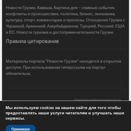
Новости Грузии, Кавказа. Картина дня – главные события,
конфликты и происшествия, политика, бизнес, экономика,
культура, спорт, комментарии и прогнозы. Отношения Грузии с
Украиной, Арменией, Азербайджаном, Турцией, Россией, США
и ЕС. Новости туризма и достопримечательности Грузии.
Правила цитирования
Материалы портала "Новости-Грузия" находятся в открытом
доступе. При использовании гиперссылка на портал
обязательна.
Политика конфиденциальности
Мы используем cookies на нашем сайте для того чтобы
Новости Грузии
| Black Sea Press LTD © 2020 All Rights Reserved /
предоставлять наши услуги читателям и улучшать наши
Design & development —
COCODO BRANDO
сервисы.
Принимаю