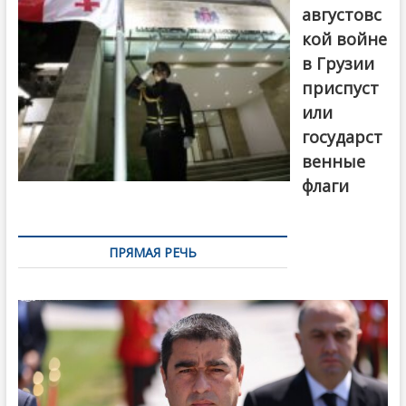
августовс
кой войне
в Грузии
приспуст
или
государст
венные
флаги
ПРЯМАЯ РЕЧЬ