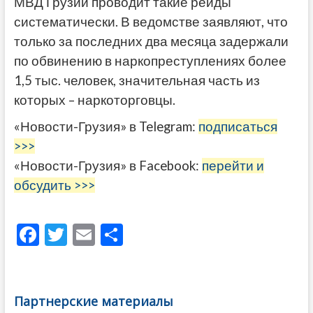
МВД Грузии проводит такие рейды
систематически. В ведомстве заявляют, что
только за последних два месяца задержали
по обвинению в наркопреступлениях более
1,5 тыс. человек, значительная часть из
которых – наркоторговцы.
«Новости-Грузия» в Telegram:
подписаться
>>>
«Новости-Грузия» в Facebook:
перейти и
обсудить >>>
F
T
E
О
ac
w
m
тп
e
itt
ai
р
b
er
l
а
Партнерские материалы