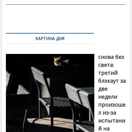
o
в
o
и
k
ть
Навигация
по
КАРТИНА ДНЯ
записям
Грузия
снова без
света:
третий
блэкаут за
две
недели
произоше
л из-за
испытани
й на