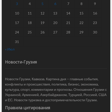
3
4
5
6
7
8
9
10
11
12
13
14
15
16
17
18
19
20
21
22
23
24
25
26
27
28
29
30
31
« Июл
Новости-Грузия
Новости Грузии, Кавказа. Картина дня – главные события,
конфликты и происшествия, политика, бизнес, экономика,
культура, спорт, комментарии и прогнозы. Отношения Грузии с
Украиной, Арменией, Азербайджаном, Турцией, Россией, США
и ЕС. Новости туризма и достопримечательности Грузии.
Правила цитирования