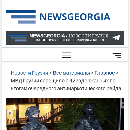
Skip
to
Нов
САМАЯ
content
АКТУАЛ
Гру
ИНФОР
О СОБ
В ГРУЗ
НОВОС
M
ГРУЗИИ
e
ОНЛАЙН
n
Новости Грузии
>
Все материалы
>
Главное
>
САЙТЕ 
u
МВД Грузии сообщило о 42 задержанных по
НАЙДЕ
B
итогам очередного антинаркотического рейда
НОВОС
u
ПОЛИТ
t
ЭКОНО
t
КУЛЬТУ
o
СПОРТА
n
МНОГО