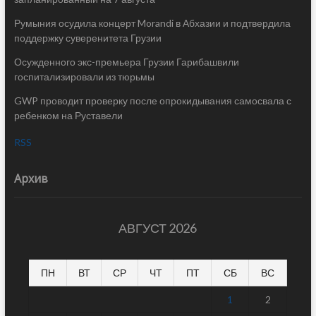
Румыния осудила концерт Morandi в Абхазии и подтвердила
поддержку суверенитета Грузии
Осужденного экс-премьера Грузии Гарибашвили
госпитализировали из тюрьмы
GWP проводит проверку после опрокидывания самосвала с
ребенком на Руставели
RSS
Архив
АВГУСТ 2026
ПН
ВТ
СР
ЧТ
ПТ
СБ
ВС
1
2