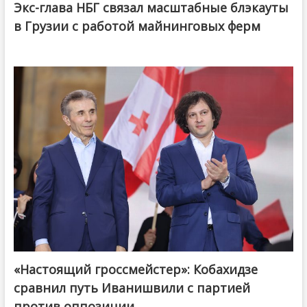
Экс-глава НБГ связал масштабные блэкауты
в Грузии с работой майнинговых ферм
«Настоящий гроссмейстер»: Кобахидзе
@ქართული ოცნება / Georgian Dream
сравнил путь Иванишвили с партией
против оппозиции