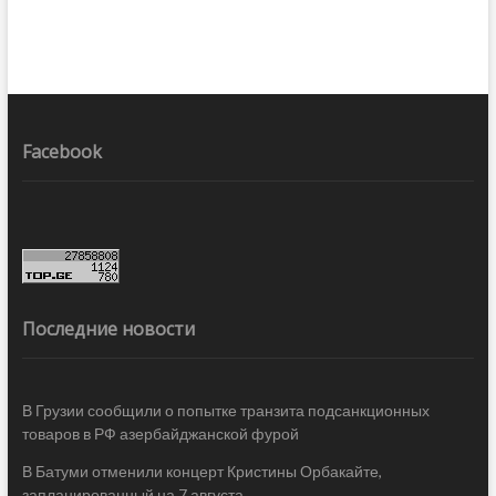
Facebook
Последние новости
В Грузии сообщили о попытке транзита подсанкционных
товаров в РФ азербайджанской фурой
В Батуми отменили концерт Кристины Орбакайте,
запланированный на 7 августа