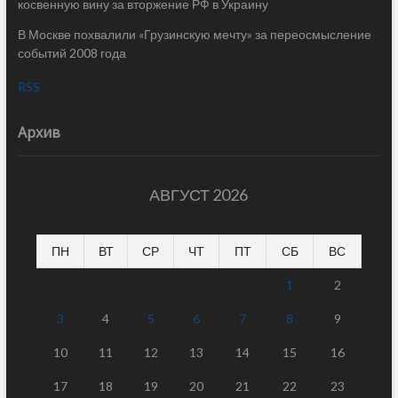
косвенную вину за вторжение РФ в Украину
В Москве похвалили «Грузинскую мечту» за переосмысление
событий 2008 года
RSS
Архив
АВГУСТ 2026
ПН
ВТ
СР
ЧТ
ПТ
СБ
ВС
1
2
3
4
5
6
7
8
9
10
11
12
13
14
15
16
17
18
19
20
21
22
23