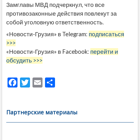
Замглавы МВД подчеркнул, что все
противозаконные действия повлекут за
собой уголовную ответственность.
«Новости-Грузия» в Telegram:
подписаться
>>>
«Новости-Грузия» в Facebook:
перейти и
обсудить >>>
F
T
E
О
ac
w
m
тп
e
itt
ai
р
b
er
l
а
Партнерские материалы
o
в
o
и