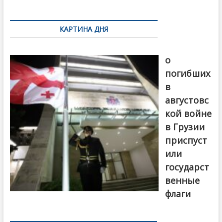
k
ть
Навигация
по
КАРТИНА ДНЯ
записям
В память
о
погибших
в
августовс
кой войне
в Грузии
приспуст
или
государст
венные
флаги