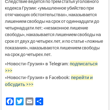
Следствие ведется по трем статья уголовного
кодекса Грузии: «умышленное убийство при
отягчающих обстоятельствах», наказывается
лишением свободы на срок от одиннадцати до
четырнадцати лет; «незаконное лишение
свободы», наказывается лишением свободы на
срок от двух до четырех лет, и по статье «ложные
показания», наказываются лишением свободы
на срок до четырех лет.
«Новости-Грузия» в Telegram:
подписаться
>>>
«Новости-Грузия» в Facebook:
перейти и
обсудить >>>
F
T
E
О
ac
w
m
тп