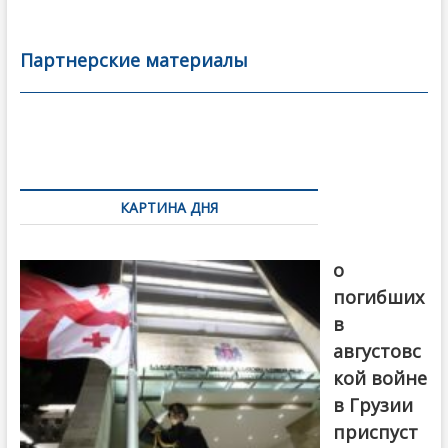
e
itt
ai
р
b
er
l
а
Партнерские материалы
o
в
o
и
k
ть
Навигация
по
КАРТИНА ДНЯ
записям
В память
о
погибших
в
августовс
кой войне
в Грузии
приспуст