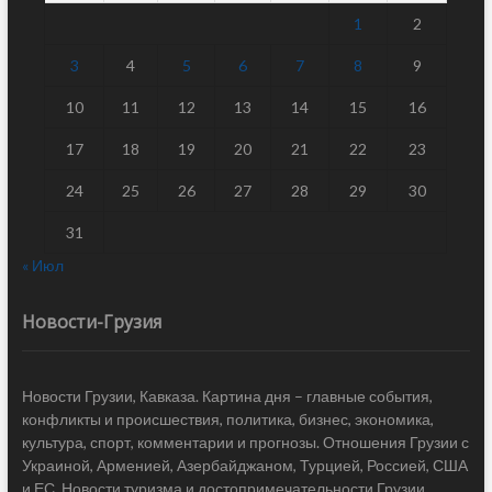
1
2
3
4
5
6
7
8
9
10
11
12
13
14
15
16
17
18
19
20
21
22
23
24
25
26
27
28
29
30
31
« Июл
Новости-Грузия
Новости Грузии, Кавказа. Картина дня – главные события,
конфликты и происшествия, политика, бизнес, экономика,
культура, спорт, комментарии и прогнозы. Отношения Грузии с
Украиной, Арменией, Азербайджаном, Турцией, Россией, США
и ЕС. Новости туризма и достопримечательности Грузии.