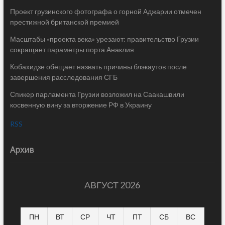
Проект грузинского фотографа о горной Аджарии отмечен
престижной британской премией
Масштабы «проекта века» урезают: правительство Грузии
сокращает параметры порта Анаклия
Кобахидзе обещает назвать причины блэкаутов после
завершения расследования СГБ
Спикер парламента Грузии возложил на Саакашвили
косвенную вину за вторжение РФ в Украину
RSS
Архив
АВГУСТ 2026
ПН
ВТ
СР
ЧТ
ПТ
СБ
ВС