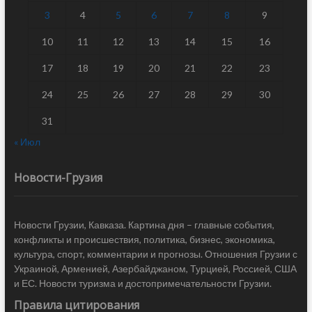
3
4
5
6
7
8
9
10
11
12
13
14
15
16
17
18
19
20
21
22
23
24
25
26
27
28
29
30
31
« Июл
Новости-Грузия
Новости Грузии, Кавказа. Картина дня – главные события,
конфликты и происшествия, политика, бизнес, экономика,
культура, спорт, комментарии и прогнозы. Отношения Грузии с
Украиной, Арменией, Азербайджаном, Турцией, Россией, США
и ЕС. Новости туризма и достопримечательности Грузии.
Правила цитирования