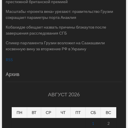
престижной британской премией
Масштабы «проекта века» урезают: правительство Грузии
сокращает параметры порта Анаклия
Кобахидзе обещает назвать причины блэкаутов после
завершения расследования СГБ
Спикер парламента Грузии возложил на Саакашвили
косвенную вину за вторжение РФ в Украину
RSS
Архив
АВГУСТ 2026
ПН
ВТ
СР
ЧТ
ПТ
СБ
ВС
1
2