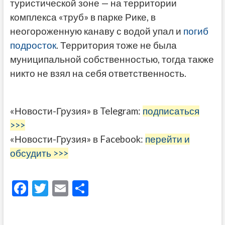
туристической зоне — на территории
комплекса «труб» в парке Рике, в
неогороженную канаву с водой упал и
погиб
подросток
. Территория тоже не была
муниципальной собственностью, тогда также
никто не взял на себя ответственность.
«Новости-Грузия» в Telegram:
подписаться
>>>
«Новости-Грузия» в Facebook:
перейти и
обсудить >>>
F
T
E
О
ac
w
m
тп
e
itt
ai
р