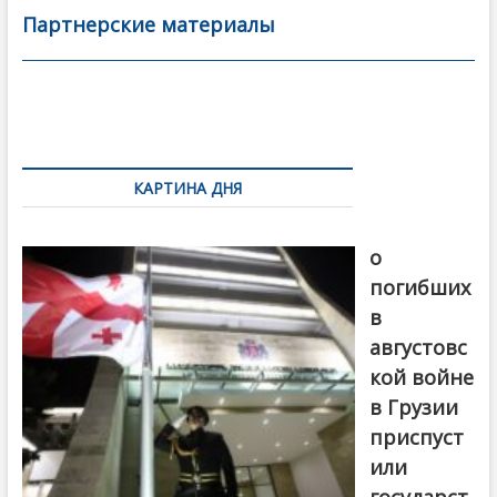
b
er
l
а
Партнерские материалы
o
в
o
и
k
ть
Навигация
по
КАРТИНА ДНЯ
записям
В память
о
погибших
в
августовс
кой войне
в Грузии
приспуст
или