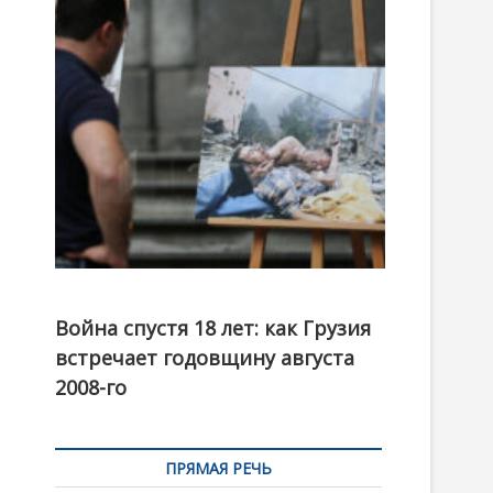
t
o
n
Фотовыставка на тему августовской войны 2008
года в Тбилиси, август 2018 года. Фото: Первый
Война спустя 18 лет: как Грузия
канал
встречает годовщину августа
2008-го
ПРЯМАЯ РЕЧЬ