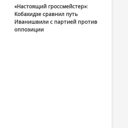
«Настоящий гроссмейстер»:
@ქართული ოცნება / Georgian Dream
Кобахидзе сравнил путь
Иванишвили с партией против
оппозиции