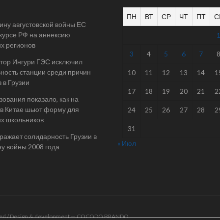
ПН
ВТ
СР
ЧТ
ПТ
С
ину августовской войны ЕС
 курсе РФ на аннексию
их регионов
3
4
5
6
7
тор Ингури ГЭС исключил
ность станции среди причин
10
11
12
13
14
1
 в Грузии
17
18
19
20
21
2
ования показало, как на
в Китае шьют форму для
24
25
26
27
28
2
их школьников
31
ражает солидарность Грузии в
« Июл
у войны 2008 года
rved / Design & development —
COCODO BRANDO