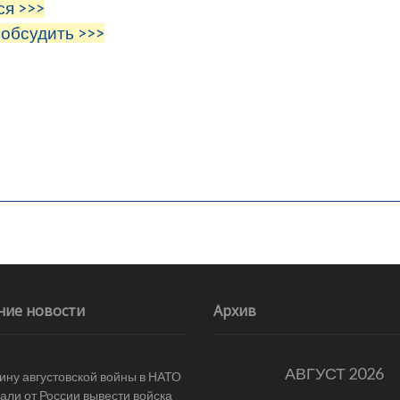
ся >>>
 обсудить >>>
ние новости
Архив
АВГУСТ 2026
ину августовской войны в НАТО
али от России вывести войска