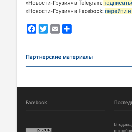
«Новости-Грузия» в Telegram:
подписать
«Новости-Грузия» в Facebook:
перейти и
F
T
E
О
ac
w
m
тп
e
itt
ai
р
b
er
l
а
Партнерские материалы
o
в
o
и
k
ть
Навигация
по
записям
Facebook
Послед
В годовщ
потребов