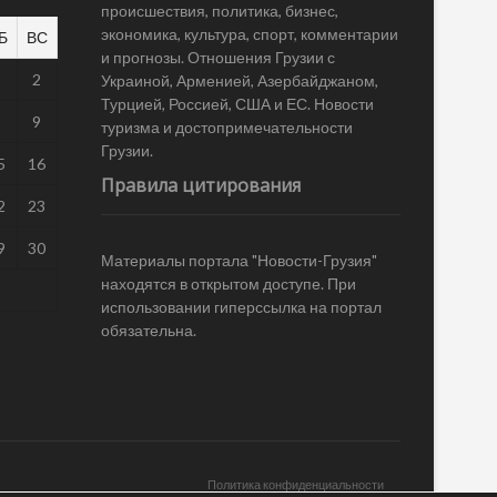
происшествия, политика, бизнес,
экономика, культура, спорт, комментарии
Б
ВС
и прогнозы. Отношения Грузии с
1
2
Украиной, Арменией, Азербайджаном,
Турцией, Россией, США и ЕС. Новости
8
9
туризма и достопримечательности
Грузии.
5
16
Правила цитирования
2
23
9
30
Материалы портала "Новости-Грузия"
находятся в открытом доступе. При
использовании гиперссылка на портал
обязательна.
Политика конфиденциальности