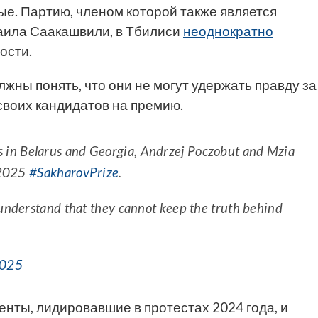
е. Партию, членом которой также является
аила Саакашвили, в Тбилиси
неоднократно
ости.
ны понять, что они не могут удержать правду за
 своих кандидатов на премию.
ners in Belarus and Georgia, Andrzej Poczobut and Mzia
e 2025
#SakharovPrize
.
understand that they cannot keep the truth behind
2025
енты, лидировавшие в протестах 2024 года, и