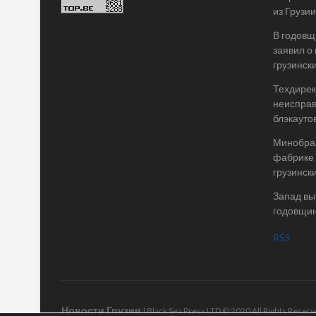
из Грузии
В годовщ
заявил о
грузинск
Техдирек
неисправ
блэкаутов
Минобраз
фабрике 
грузинск
Запад вы
годовщин
RSS
Новости Грузии
| Black Sea Press LTD © 2020 All Rights Rese