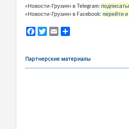
«Новости-Грузия» в Telegram:
подписать
«Новости-Грузия» в Facebook:
перейти и
F
T
E
О
ac
w
m
тп
e
itt
ai
р
b
er
l
а
Партнерские материалы
o
в
o
и
k
ть
Навигация
по
записям