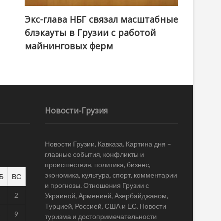
Экс-глава НБГ связал масштабные
блэкауты в Грузии с работой
майнинговых ферм
Новости-Грузия
Новости Грузии, Кавказа. Картина дня –
главные события, конфликты и
происшествия, политика, бизнес,
экономика, культура, спорт, комментарии
Б
ВС
и прогнозы. Отношения Грузии с
1
2
Украиной, Арменией, Азербайджаном,
Турцией, Россией, США и ЕС. Новости
8
9
туризма и достопримечательности