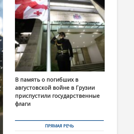
t
o
n
В память о погибших в
августовской войне в Грузии
приспустили государственные
флаги
ПРЯМАЯ РЕЧЬ