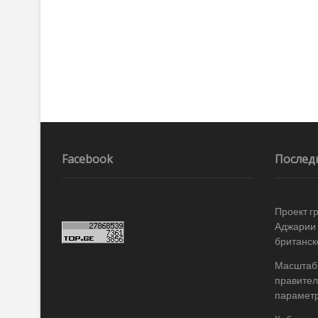
Facebook
Послед
Проект г
Аджарии 
британск
Масштабы
правител
параметр