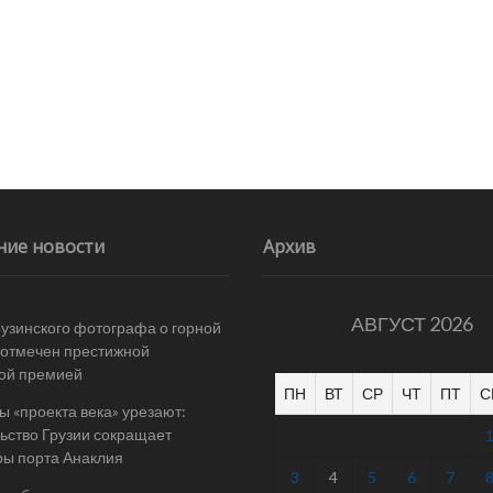
ние новости
Архив
АВГУСТ 2026
рузинского фотографа о горной
отмечен престижной
ой премией
ПН
ВТ
СР
ЧТ
ПТ
С
 «проекта века» урезают:
ьство Грузии сокращает
ы порта Анаклия
3
4
5
6
7