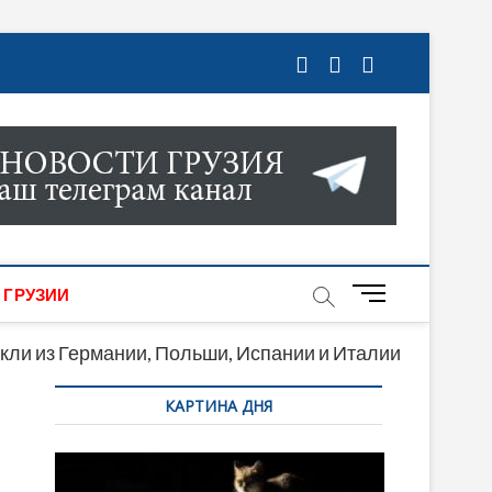
ГРУЗИИ. НОВОСТИ ГРУЗИИ ОНЛАЙН. НА
МИКИ, КУЛЬТУРЫ, СПОРТА И МНОГОЕ
M
 ГРУЗИИ
e
n
кли из Германии, Польши, Испании и Италии
u
КАРТИНА ДНЯ
B
u
t