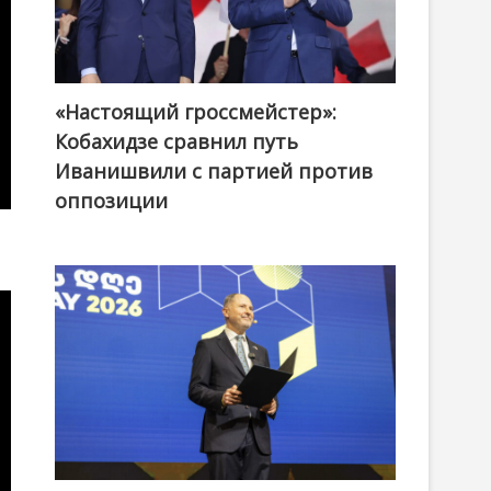
«Настоящий гроссмейстер»:
@ქართული ოცნება / Georgian Dream
Кобахидзе сравнил путь
Иванишвили с партией против
оппозиции