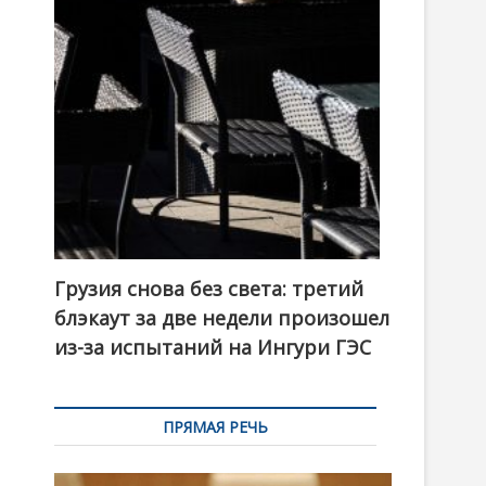
t
o
n
Грузия снова без света: третий
блэкаут за две недели произошел
из-за испытаний на Ингури ГЭС
ПРЯМАЯ РЕЧЬ