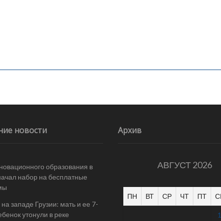
ние новости
Архив
АВГУСТ 2026
новационного образования в
начал набор на бесплатные
мы
ПН
ВТ
СР
ЧТ
ПТ
С
на западе Грузии: мать и ее 7-
ебенок утонули в реке