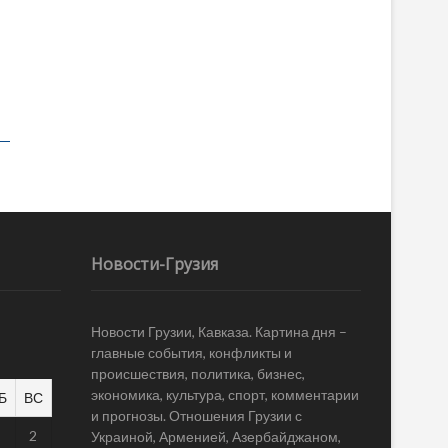
Новости-Грузия
Новости Грузии, Кавказа. Картина дня –
главные события, конфликты и
происшествия, политика, бизнес,
экономика, культура, спорт, комментарии
Б
ВС
и прогнозы. Отношения Грузии с
1
2
Украиной, Арменией, Азербайджаном,