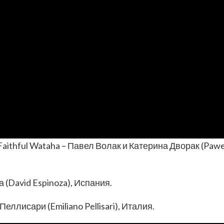
aithful Wataha – Павел Волак и Катерина Дворак (Pawe
 (David Espinoza), Испания.
ллисари (Emiliano Pellisari), Италия.