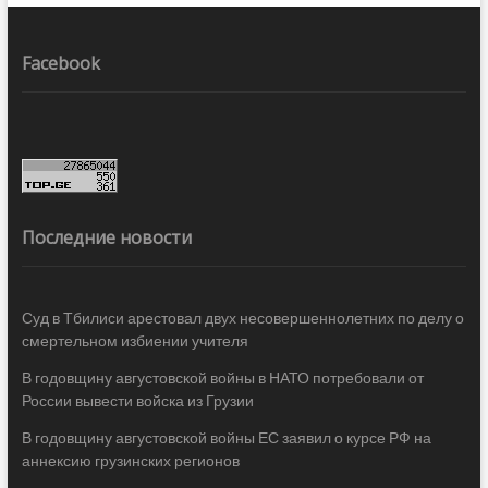
Facebook
Последние новости
Суд в Тбилиси арестовал двух несовершеннолетних по делу о
смертельном избиении учителя
В годовщину августовской войны в НАТО потребовали от
России вывести войска из Грузии
В годовщину августовской войны ЕС заявил о курсе РФ на
аннексию грузинских регионов