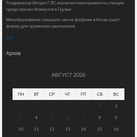
Техдиректор Ингури ГЭС исключил неисправность станции
среди причин блэкаутов в Грузии
Минобразования показало, как на фабрике в Китае шьют
форму для грузинских школьников
RSS
Архив
АВГУСТ 2026
ПН
ВТ
СР
ЧТ
ПТ
СБ
ВС
1
2
3
4
5
6
7
8
9
10
11
12
13
14
15
16