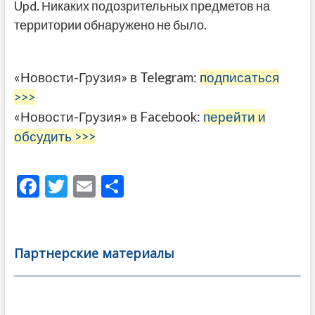
Upd. Никаких подозрительных предметов на
территории обнаружено не было.
«Новости-Грузия» в Telegram:
подписаться
>>>
«Новости-Грузия» в Facebook:
перейти и
обсудить >>>
F
T
E
О
ac
w
m
тп
e
itt
ai
р
b
er
l
а
Партнерские материалы
o
в
o
и