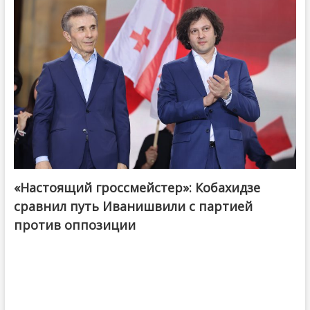
«Настоящий гроссмейстер»: Кобахидзе
@ქართული ოცნება / Georgian Dream
сравнил путь Иванишвили с партией
против оппозиции