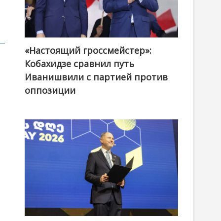
«Настоящий гроссмейстер»:
@ქართული ოცნება / Georgian Dream
Кобахидзе сравнил путь
Иванишвили с партией против
оппозиции