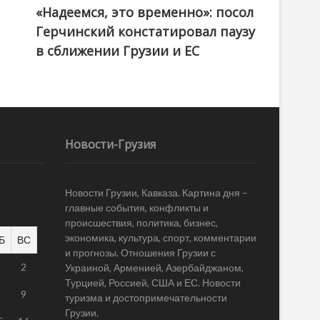
«Надеемся, это временно»: посол
Герчинский констатировал паузу
в сближении Грузии и ЕС
Новости-Грузия
Новости Грузии, Кавказа. Картина дня –
главные события, конфликты и
происшествия, политика, бизнес,
экономика, культура, спорт, комментарии
Б
ВС
и прогнозы. Отношения Грузии с
1
2
Украиной, Арменией, Азербайджаном,
Турцией, Россией, США и ЕС. Новости
8
9
туризма и достопримечательности
Грузии.