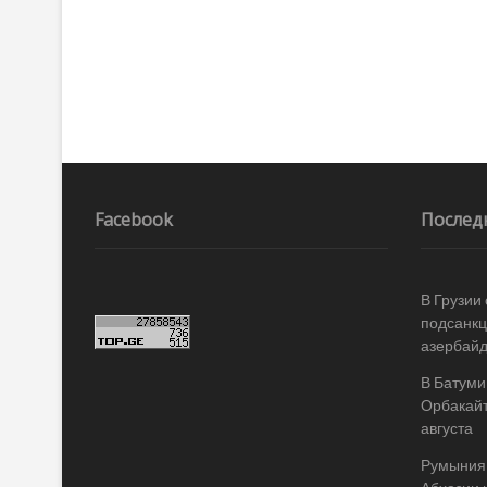
Facebook
Послед
В Грузии
подсанкц
азербай
В Батуми
Орбакайт
августа
Румыния 