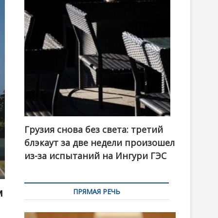
t
o
n
Грузия снова без света: третий
блэкаут за две недели произошел
из-за испытаний на Ингури ГЭС
м
ПРЯМАЯ РЕЧЬ