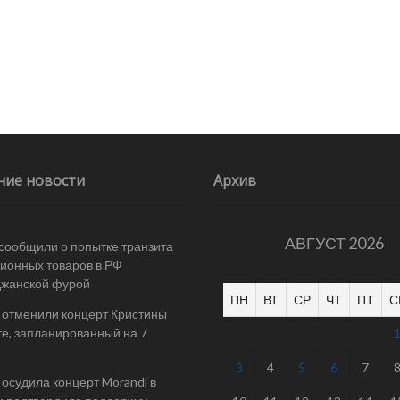
ние новости
Архив
АВГУСТ 2026
 сообщили о попытке транзита
ионных товаров в РФ
джанской фурой
ПН
ВТ
СР
ЧТ
ПТ
С
 отменили концерт Кристины
е, запланированный на 7
3
4
5
6
7
осудила концерт Morandi в