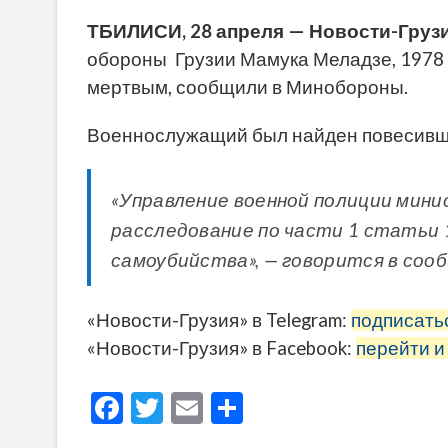
ТБИЛИСИ, 28 апреля — Новости-Грузи
обороны Грузии Мамука Меладзе, 1978 
мертвым, сообщили в Минобороны.
Военнослужащий был найден повесивши
«Управление военной полиции мини
расследование по части 1 статьи 
самоубийства», — говорится в соо
«Новости-Грузия» в Telegram:
подписать
«Новости-Грузия» в Facebook:
перейти и
F
T
E
О
ac
w
m
тп