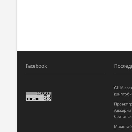
Facebook
Послед
США ввел
криптоби
Проект г
Аджарии 
британск
Масштабы