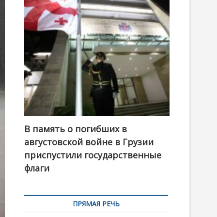
t
o
n
В память о погибших в
августовской войне в Грузии
приспустили государственные
флаги
ПРЯМАЯ РЕЧЬ