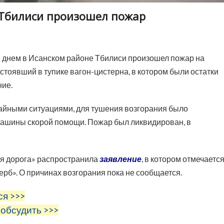
 Тбилиси произошел пожар
 днем в Исанском районе Тбилиси произошел пожар на
тоявший в тупике вагон-цистерна, в котором были остатки
ние.
айными ситуациями, для тушения возгорания было
машины скорой помощи. Пожар был ликвидирован, в
ая дорога» распространила
заявление
, в котором отмечается
б». О причинах возгорания пока не сообщается.
ся >>>
 обсудить >>>