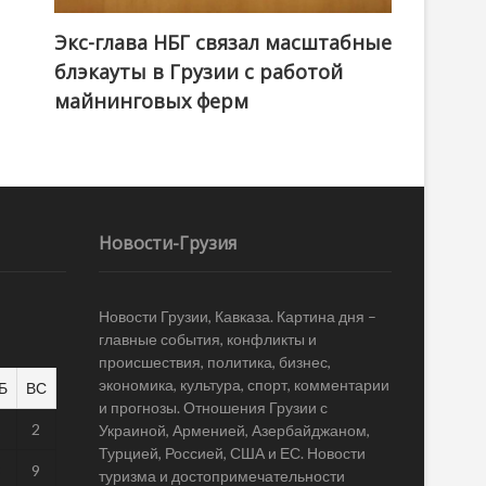
Экс-глава НБГ связал масштабные
блэкауты в Грузии с работой
майнинговых ферм
Новости-Грузия
Новости Грузии, Кавказа. Картина дня –
главные события, конфликты и
происшествия, политика, бизнес,
экономика, культура, спорт, комментарии
Б
ВС
и прогнозы. Отношения Грузии с
1
2
Украиной, Арменией, Азербайджаном,
Турцией, Россией, США и ЕС. Новости
8
9
туризма и достопримечательности