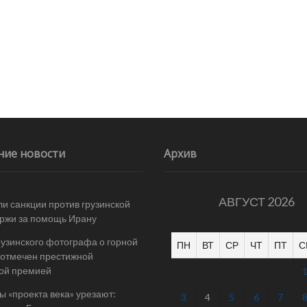
ние новости
Архив
АВГУСТ 2026
и санкции против грузинской
ржи за помощь Ирану
рузинского фотографа о горной
ПН
ВТ
СР
ЧТ
ПТ
С
отмечен престижной
ой премией
 «проекта века» урезают:
3
4
5
6
7