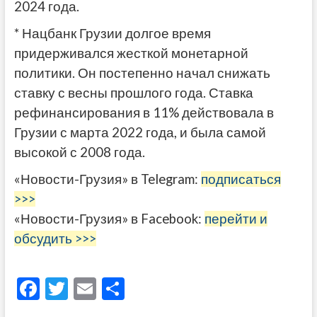
2024 года.
* Нацбанк Грузии долгое время
придерживался жесткой монетарной
политики. Он постепенно начал снижать
ставку с весны прошлого года. Ставка
рефинансирования в 11% действовала в
Грузии с марта 2022 года, и была самой
высокой с 2008 года.
«Новости-Грузия» в Telegram:
подписаться
>>>
«Новости-Грузия» в Facebook:
перейти и
обсудить >>>
F
T
E
О
ac
w
m
тп