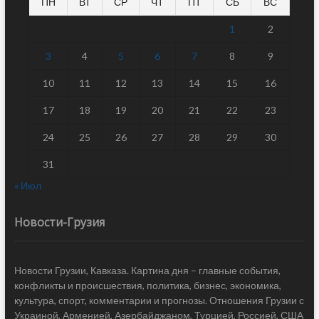
ПН
ВТ
СР
ЧТ
ПТ
СБ
ВС
1
2
3
4
5
6
7
8
9
10
11
12
13
14
15
16
17
18
19
20
21
22
23
24
25
26
27
28
29
30
31
« Июл
Новости-Грузия
Новости Грузии, Кавказа. Картина дня – главные события,
конфликты и происшествия, политика, бизнес, экономика,
культура, спорт, комментарии и прогнозы. Отношения Грузии с
Украиной, Арменией, Азербайджаном, Турцией, Россией, США