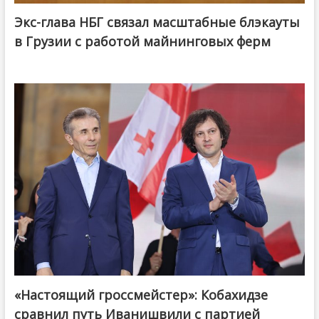
Экс-глава НБГ связал масштабные блэкауты
в Грузии с работой майнинговых ферм
«Настоящий гроссмейстер»: Кобахидзе
@ქართული ოცნება / Georgian Dream
сравнил путь Иванишвили с партией