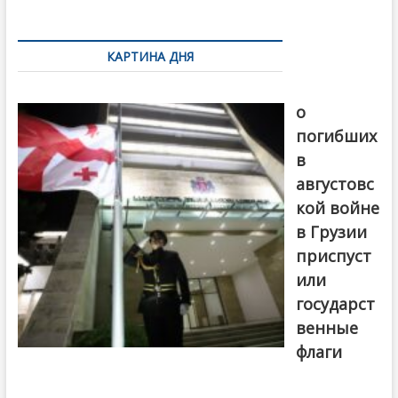
k
ть
Навигация
по
КАРТИНА ДНЯ
записям
В память
о
погибших
в
августовс
кой войне
в Грузии
приспуст
или
государст
венные
флаги