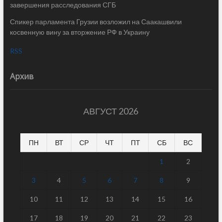
завершения расследования СГБ
Спикер парламента Грузии возложил на Саакашвили
косвенную вину за вторжение РФ в Украину
RSS
Архив
АВГУСТ 2026
ПН
ВТ
СР
ЧТ
ПТ
СБ
ВС
1
2
3
4
5
6
7
8
9
10
11
12
13
14
15
16
17
18
19
20
21
22
23