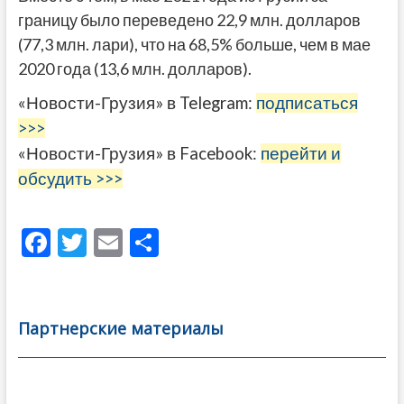
границу было переведено 22,9 млн. долларов
(77,3 млн. лари), что на 68,5% больше, чем в мае
2020 года (13,6 млн. долларов).
«Новости-Грузия» в Telegram:
подписаться
>>>
«Новости-Грузия» в Facebook:
перейти и
обсудить >>>
F
T
E
О
ac
w
m
тп
e
itt
ai
р
b
er
l
а
Партнерские материалы
o
в
o
и