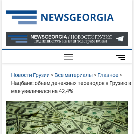
Skip
to
Нов
САМАЯ
content
АКТУАЛ
Гру
ИНФОР
О СОБ
В ГРУЗ
НОВОС
M
ГРУЗИИ
e
ОНЛАЙН
n
Новости Грузии
>
Все материалы
>
Главное
>
САЙТЕ 
u
Нацбанк: объем денежных переводов в Грузию в
НАЙДЕ
B
мае увеличился на 42,4%
НОВОС
u
ПОЛИТ
t
ЭКОНО
t
КУЛЬТУ
o
СПОРТА
n
МНОГО