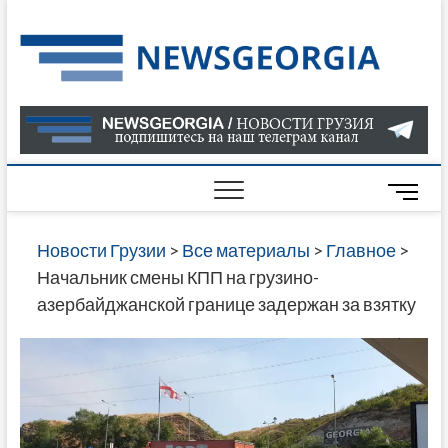
Skip
to
Нов
САМАЯ
content
АКТУАЛ
Гру
ИНФОР
О СОБ
В ГРУЗ
НОВОС
M
ГРУЗИИ
e
ОНЛАЙН
n
Новости Грузии
>
Все материалы
>
Главное
>
САЙТЕ 
u
Начальник смены КПП на грузино-
НАЙДЕ
B
азербайджанской границе задержан за взятку
НОВОС
u
ПОЛИТ
t
ЭКОНО
t
КУЛЬТУ
o
СПОРТА
n
МНОГО