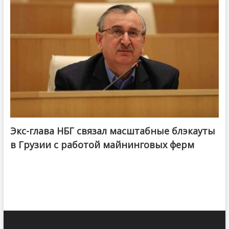
Экс-глава НБГ связал масштабные блэкауты
в Грузии с работой майнинговых ферм