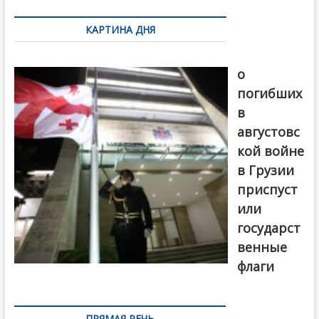
по
КАРТИНА ДНЯ
записям
В память
о
погибших
в
августовс
кой войне
в Грузии
приспуст
или
государст
венные
флаги
ПРЯМАЯ РЕЧЬ