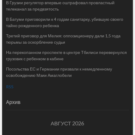
В Грузии регулятор впервые оштрафовал провластный
телеканал за предвзятость
В Батуми приговорили к 4 годам санитарку, убившую своего
тайно рожденного ребенка
Третий приговор для Мелия: оппозиционеру дали 1,5 года
тюрьмы за оскорбление судьи
На перекопанном проспекте в центре Тбилиси перевернулся
грузовик с ребенком в кабине
Посольства ЕС и Германии призвали к немедленному
освобождению Мзии Амаглобели
RSS
Архив
АВГУСТ 2026