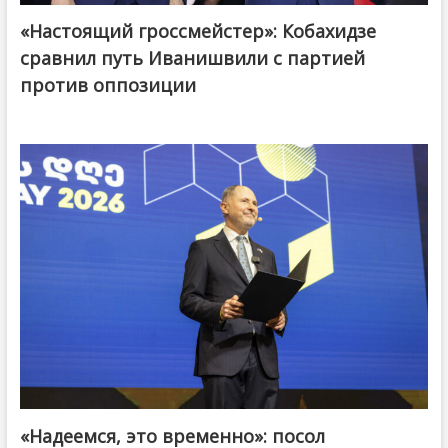
«Настоящий гроссмейстер»: Кобахидзе
@ქართული ოცნება / Georgian Dream
сравнил путь Иванишвили с партией
против оппозиции
«Надеемся, это временно»: посол