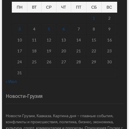
ПН
ВТ
СР
ЧТ
ПТ
СБ
ВС
1
2
3
4
5
6
7
8
9
10
11
12
13
14
15
16
17
18
19
20
21
22
23
24
25
26
27
28
29
30
31
« Июл
Новости-Грузия
Новости Грузии, Кавказа. Картина дня – главные события,
конфликты и происшествия, политика, бизнес, экономика,
культура, спорт, комментарии и прогнозы. Отношения Грузии с