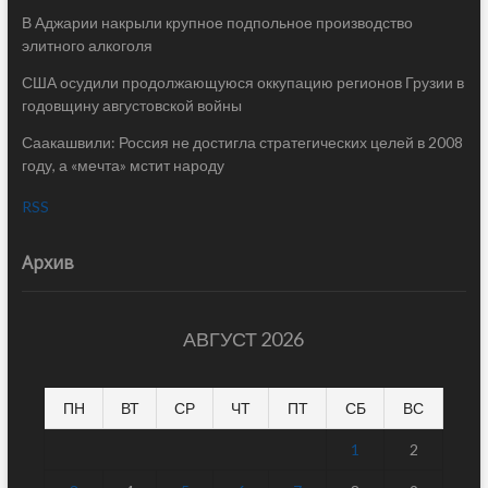
В Аджарии накрыли крупное подпольное производство
элитного алкоголя
США осудили продолжающуюся оккупацию регионов Грузии в
годовщину августовской войны
Саакашвили: Россия не достигла стратегических целей в 2008
году, а «мечта» мстит народу
RSS
Архив
АВГУСТ 2026
ПН
ВТ
СР
ЧТ
ПТ
СБ
ВС
1
2