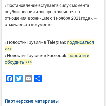
«Постановление вступает в силу с момента
опубликования и распространяется на
отношения, возникшие с 1 ноября 2021 года», —
отмечается в документе.
«Новости-Грузия» в Telegram:
подписаться
>>>
«Новости-Грузия» в Facebook:
перейти и
обсудить >>>
F
T
E
О
ac
w
m
тп
e
itt
ai
р
b
er
l
а
Партнерские материалы