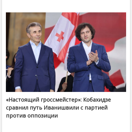
«Настоящий гроссмейстер»: Кобахидзе
@ქართული ოცნება / Georgian Dream
сравнил путь Иванишвили с партией
против оппозиции