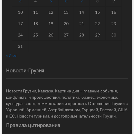
3
4
5
6
7
8
9
10
11
12
13
14
15
16
17
18
19
20
21
22
23
24
25
26
27
28
29
30
31
« Июл
Новости-Грузия
Новости Грузии, Кавказа. Картина дня – главные события,
конфликты и происшествия, политика, бизнес, экономика,
культура, спорт, комментарии и прогнозы. Отношения Грузии с
Украиной, Арменией, Азербайджаном, Турцией, Россией, США
и ЕС. Новости туризма и достопримечательности Грузии.
Правила цитирования