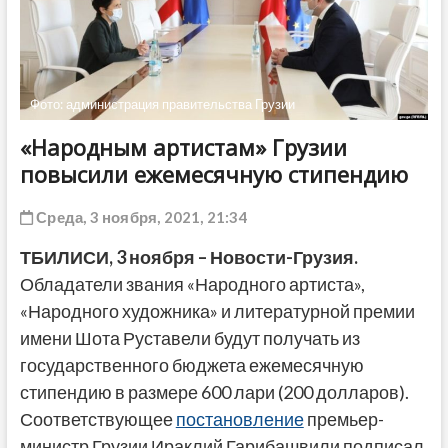
ДРУГОЕ
Фото: администрация правительства Грузии
«Народным артистам» Грузии
повысили ежемесячную стипендию
Среда, 3 ноября, 2021, 21:34
ТБИЛИСИ,
3 ноября
– Новости-Грузия.
Обладатели звания «Народного артиста»,
«Народного художника» и литературной премии
имени Шота Руставели будут получать из
государственного бюджета ежемесячную
стипендию в размере 600 лари (200 долларов).
Соответствующее
постановление
премьер-
министр Грузии Ираклий Гарибашвили подписал