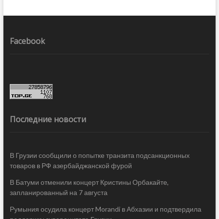
Facebook
Последние новости
В Грузии сообщили о попытке транзита подсанкционных
товаров в РФ азербайджанской фурой
В Батуми отменили концерт Кристины Орбакайте,
запланированный на 7 августа
Румыния осудила концерт Morandi в Абхазии и подтвердила