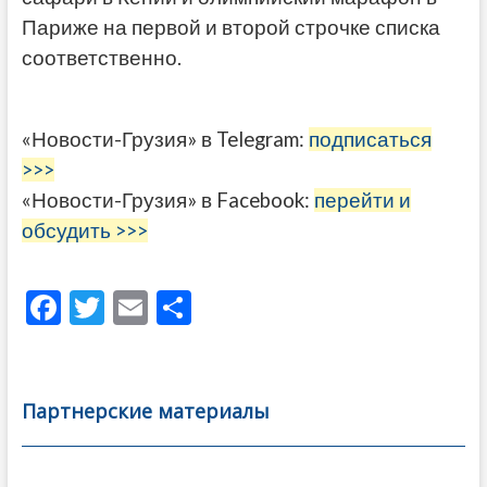
Париже на первой и второй строчке списка
соответственно.
«Новости-Грузия» в Telegram:
подписаться
>>>
«Новости-Грузия» в Facebook:
перейти и
обсудить >>>
F
T
E
О
ac
w
m
тп
e
itt
ai
р
b
er
l
а
Партнерские материалы
o
в
o
и