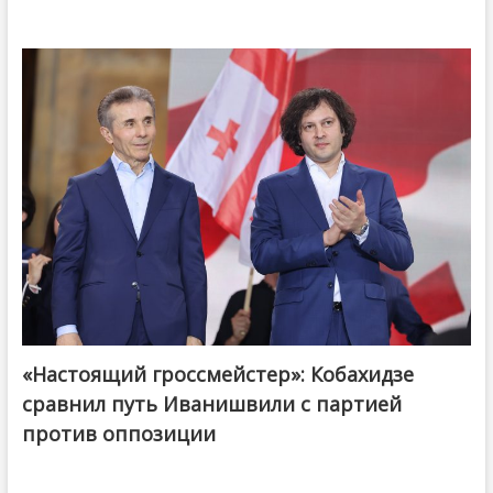
«Настоящий гроссмейстер»: Кобахидзе
@ქართული ოცნება / Georgian Dream
сравнил путь Иванишвили с партией
против оппозиции