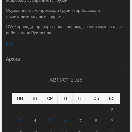
поддержку суверенитета Грузии
Осужденного экс-премьера Грузии Гарибашвили
госпитализировали из тюрьмы
GWP проводит проверку после опрокидывания самосвала с
ребенком на Руставели
RSS
Архив
АВГУСТ 2026
ПН
ВТ
СР
ЧТ
ПТ
СБ
ВС
1
2
3
4
5
6
7
8
9
10
11
12
13
14
15
16