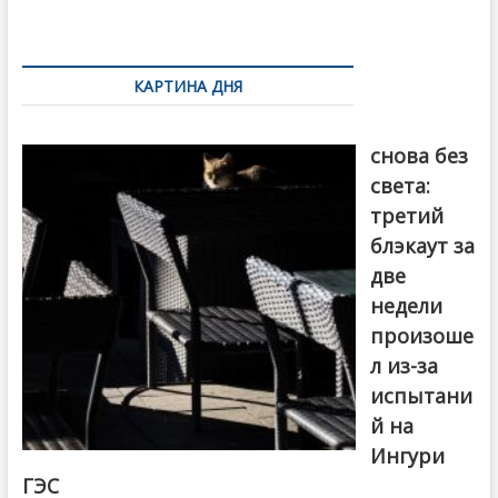
k
ть
Навигация
по
КАРТИНА ДНЯ
записям
Грузия
снова без
света:
третий
блэкаут за
две
недели
произоше
л из-за
испытани
й на
Ингури
ГЭС