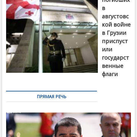
в
августовс
кой войне
в Грузии
приспуст
или
государст
венные
флаги
ПРЯМАЯ РЕЧЬ