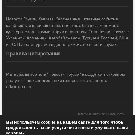
Новости Грузии, Кавказа. Картина дня – главные события,
конфликты и происшествия, политика, бизнес, экономика,
культура, спорт, комментарии и прогнозы. Отношения Грузии с
Украиной, Арменией, Азербайджаном, Турцией, Россией, США
и ЕС. Новости туризма и достопримечательности Грузии.
Правила цитирования
Материалы портала "Новости-Грузия" находятся в открытом
доступе. При использовании гиперссылка на портал
обязательна.
Политика конфиденциальности
Мы используем cookies на нашем сайте для того чтобы
Новости Грузии
| Black Sea Press LTD © 2020 All Rights Reserved /
предоставлять наши услуги читателям и улучшать наши
Design & development —
COCODO BRANDO
сервисы.