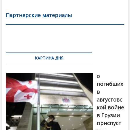
e
itt
ai
р
b
er
l
а
Партнерские материалы
o
в
o
и
k
ть
Навигация
по
КАРТИНА ДНЯ
записям
В память
о
погибших
в
августовс
кой войне
в Грузии
приспуст