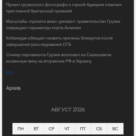
Проект грузинского фотографа о горной Аджарии отмечен
престижной британской премией
Масштабы «проекта века» урезают: правительство Грузии
сокращает параметры порта Анаклия
Кобахидзе обещает назвать причины блэкаутов после
завершения расследования СГБ
Спикер парламента Грузии возложил на Саакашвили
косвенную вину за вторжение РФ в Украину
RSS
Архив
АВГУСТ 2026
ПН
ВТ
СР
ЧТ
ПТ
СБ
ВС