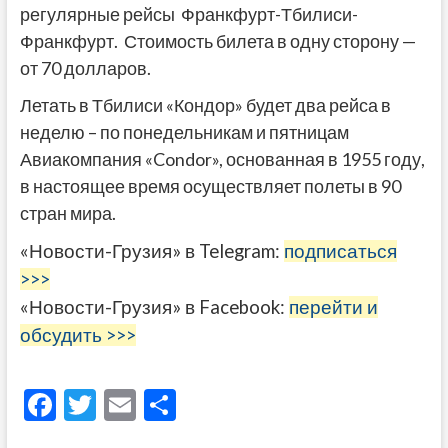
регулярные рейсы Франкфурт-Тбилиси-
Франкфурт. Стоимость билета в одну сторону —
от 70 долларов.
Летать в Тбилиси «Кондор» будет два рейса в
неделю – по понедельникам и пятницам
Авиакомпания «Condor», основанная в 1955 году,
в настоящее время осуществляет полеты в 90
стран мира.
«Новости-Грузия» в Telegram:
подписаться
>>>
«Новости-Грузия» в Facebook:
перейти и
обсудить >>>
F
T
E
О
ac
w
m
тп