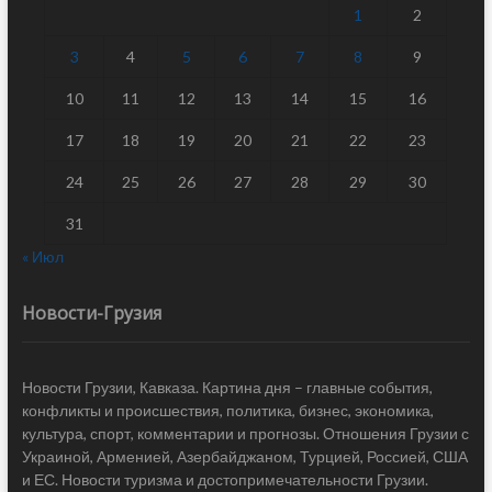
1
2
3
4
5
6
7
8
9
10
11
12
13
14
15
16
17
18
19
20
21
22
23
24
25
26
27
28
29
30
31
« Июл
Новости-Грузия
Новости Грузии, Кавказа. Картина дня – главные события,
конфликты и происшествия, политика, бизнес, экономика,
культура, спорт, комментарии и прогнозы. Отношения Грузии с
Украиной, Арменией, Азербайджаном, Турцией, Россией, США
и ЕС. Новости туризма и достопримечательности Грузии.