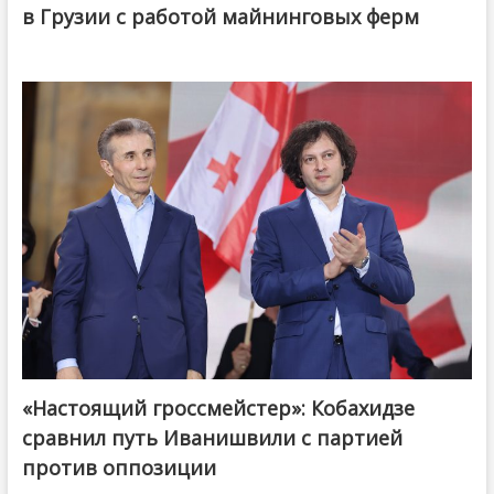
в Грузии с работой майнинговых ферм
«Настоящий гроссмейстер»: Кобахидзе
@ქართული ოცნება / Georgian Dream
сравнил путь Иванишвили с партией
против оппозиции