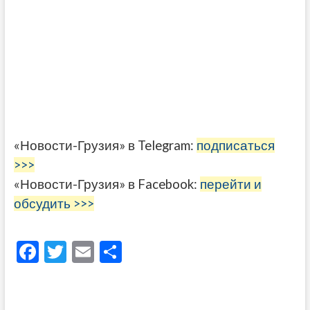
«Новости-Грузия» в Telegram:
подписаться
>>>
«Новости-Грузия» в Facebook:
перейти и
обсудить >>>
F
T
E
О
ac
w
m
тп
e
itt
ai
р