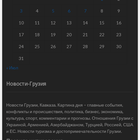
3
4
5
6
7
8
9
10
11
12
13
14
15
16
17
18
19
20
21
22
23
24
25
26
27
28
29
30
31
« Июл
Новости-Грузия
Новости Грузии, Кавказа. Картина дня – главные события,
конфликты и происшествия, политика, бизнес, экономика,
культура, спорт, комментарии и прогнозы. Отношения Грузии с
Украиной, Арменией, Азербайджаном, Турцией, Россией, США
и ЕС. Новости туризма и достопримечательности Грузии.