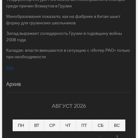
среди причин блэкаутов в Грузии
Минобразования показало, как на фабрике в Китае шьют
форму для грузинских школьников
Запад выражает солидарность Грузии в годовщину войны
2008 года
Каладзе: власти вмешаются в ситуацию с «Интер РАО» только
при необходимости
RSS
Архив
АВГУСТ 2026
ПН
ВТ
СР
ЧТ
ПТ
СБ
ВС
1
2