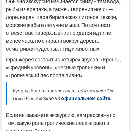
Обычно экскурсия начинается снизу – там вода,
рыбы и черепахи, а также «Творения ночи» —
лори, варан, пара бирманских питонов, геккон,
морские жабы и летучие мыши. Потом лифт
отвезет вас наверх, а вниз придется идти не
менее часа, по спирали вокруг дерева,
осматривая чудесных птиц и животных.
Оранжерея состоит из четырех ярусов: «Крона»,
«Средний уровень», «Лесные тропинки» и
«Тропический лес после ливня».
Купить билет в зоологический комплекс The
Green Planet можно на
официальном сайте
.
Если вы закажете экскурсию, вам расскажут о
том, какую роль тропические леса играют в
экосистеме Земли.