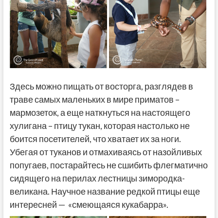
Здесь можно пищать от восторга, разглядев в
траве самых маленьких в мире приматов –
мармозеток, а еще наткнуться на настоящего
хулигана – птицу тукан, которая настолько не
боится посетителей, что хватает их за ноги.
Убегая от туканов и отмахиваясь от назойливых
попугаев, постарайтесь не сшибить флегматично
сидящего на перилах лестницы зимородка-
великана. Научное название редкой птицы еще
интересней — «смеющаяся кукабарра».