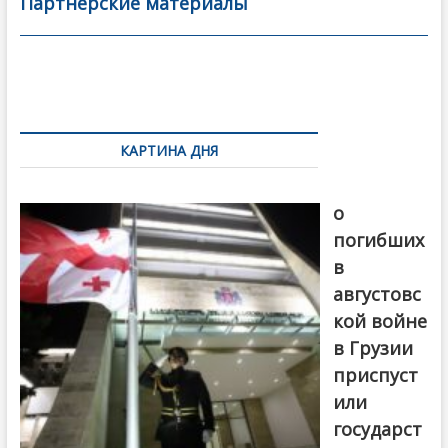
Партнерские материалы
e
itt
ai
р
b
er
l
а
o
в
Навигация
o
и
по
k
ть
КАРТИНА ДНЯ
записям
В память
о
погибших
в
августовс
кой войне
в Грузии
приспуст
или
государст