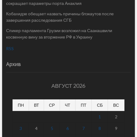
сокращает параметры порта Анаклия
Кобахидзе обещает назвать причины блэкаутов после
завершения расследования СГБ
Спикер парламента Грузии возложил на Саакашвили
косвенную вину за вторжение РФ в Украину
RSS
Архив
АВГУСТ 2026
ПН
ВТ
СР
ЧТ
ПТ
СБ
ВС
1
2
3
4
5
6
7
8
9