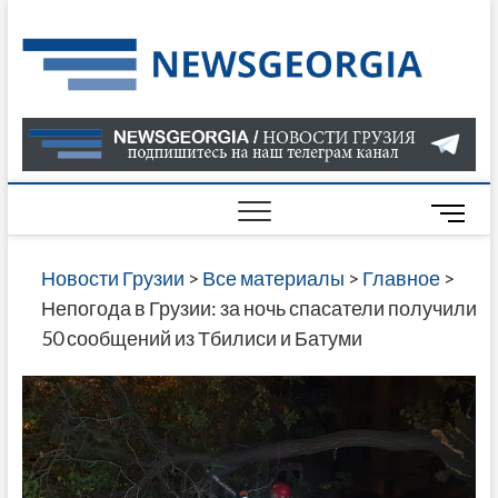
Skip
to
Нов
САМАЯ
content
АКТУАЛ
Гру
ИНФОР
О СОБ
В ГРУЗ
НОВОС
M
ГРУЗИИ
e
ОНЛАЙН
n
Новости Грузии
>
Все материалы
>
Главное
>
САЙТЕ 
u
Непогода в Грузии: за ночь спасатели получили
НАЙДЕ
B
50 сообщений из Тбилиси и Батуми
НОВОС
u
ПОЛИТ
t
ЭКОНО
t
КУЛЬТУ
o
СПОРТА
n
МНОГО