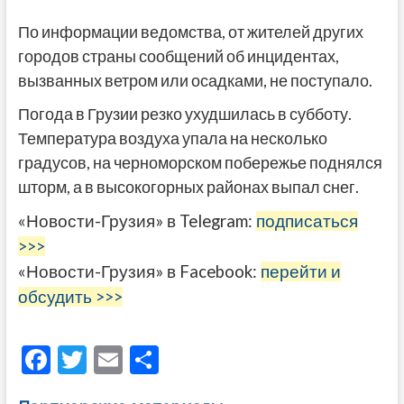
По информации ведомства, от жителей других
городов страны сообщений об инцидентах,
вызванных ветром или осадками, не поступало.
Погода в Грузии резко ухудшилась в субботу.
Температура воздуха упала на несколько
градусов, на черноморском побережье поднялся
шторм, а в высокогорных районах выпал снег.
«Новости-Грузия» в Telegram:
подписаться
>>>
«Новости-Грузия» в Facebook:
перейти и
обсудить >>>
F
T
E
О
ac
w
m
тп