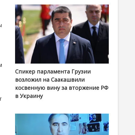
ы
м
Спикер парламента Грузии
возложил на Саакашвили
косвенную вину за вторжение РФ
в Украину
т