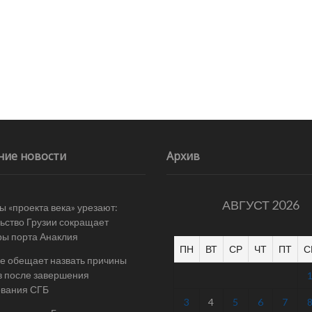
ние новости
Архив
АВГУСТ 2026
 «проекта века» урезают:
ьство Грузии сокращает
ы порта Анаклия
ПН
ВТ
СР
ЧТ
ПТ
С
е обещает назвать причины
в после завершения
ования СГБ
3
4
5
6
7