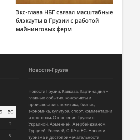
Экс-глава НБГ связал масштабные
блэкауты в Грузии с работой
майнинговых ферм
Новости-Грузия
Новости Грузии, Кавказа. Картина дня –
главные события, конфликты и
происшествия, политика, бизнес,
экономика, культура, спорт, комментарии
Б
ВС
и прогнозы. Отношения Грузии с
1
2
Украиной, Арменией, Азербайджаном,
Турцией, Россией, США и ЕС. Новости
8
9
туризма и достопримечательности