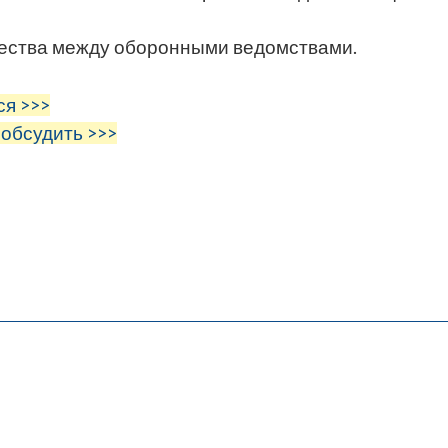
ества между оборонными ведомствами.
ся >>>
 обсудить >>>