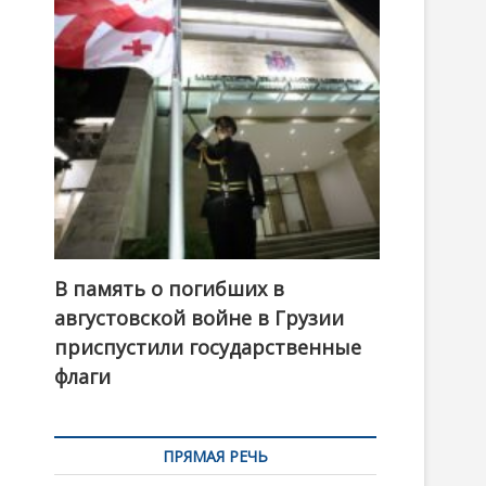
t
o
n
В память о погибших в
августовской войне в Грузии
приспустили государственные
флаги
ПРЯМАЯ РЕЧЬ