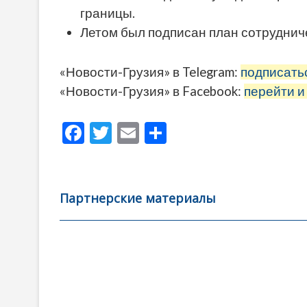
границы.
Летом был
подписан
план сотруднич
«Новости-Грузия» в Telegram:
подписать
«Новости-Грузия» в Facebook:
перейти и
F
T
E
О
ac
w
m
тп
e
itt
ai
р
b
er
l
а
Партнерские материалы
o
в
o
и
k
ть
Навигация
по