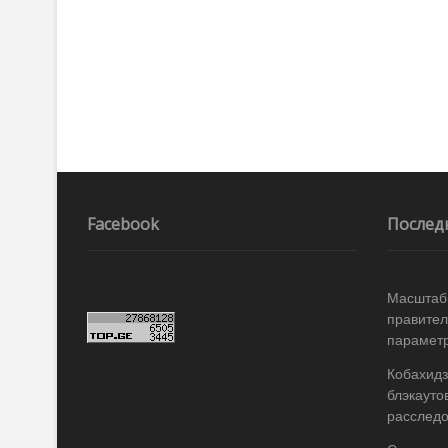
записям
Facebook
Послед
Масштабы
правител
параметр
Кобахидз
блэкауто
расслед