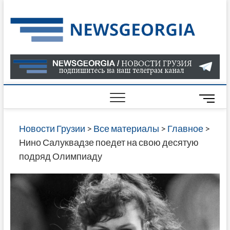
Skip
to
Нов
САМАЯ
content
АКТУАЛ
Гру
ИНФОР
О СОБ
В ГРУЗ
НОВОС
M
ГРУЗИИ
e
ОНЛАЙН
n
Новости Грузии
>
Все материалы
>
Главное
>
САЙТЕ 
u
Нино Салуквадзе поедет на свою десятую
НАЙДЕ
B
подряд Олимпиаду
НОВОС
u
ПОЛИТ
t
ЭКОНО
t
КУЛЬТУ
o
СПОРТА
n
МНОГО