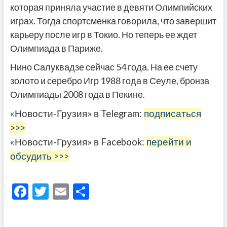
которая приняла участие в девяти Олимпийских
играх. Тогда спортсменка говорила, что завершит
карьеру после игр в Токио. Но теперь ее ждет
Олимпиада в Париже.
Нино Салуквадзе сейчас 54 года. На ее счету
золото и серебро Игр 1988 года в Сеуле, бронза
Олимпиады 2008 года в Пекине.
«Новости-Грузия» в Telegram:
подписаться
>>>
«Новости-Грузия» в Facebook:
перейти и
обсудить >>>
F
T
E
О
ac
w
m
тп
e
itt
ai
р