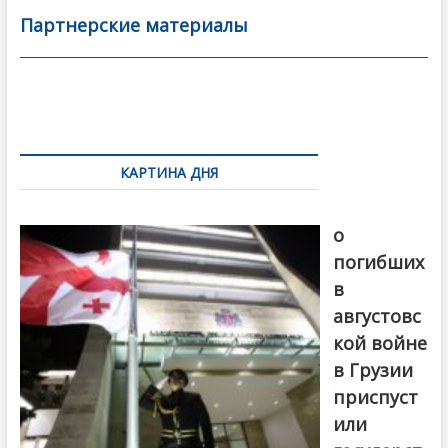
b
er
l
а
Партнерские материалы
o
в
o
и
k
ть
Навигация
по
КАРТИНА ДНЯ
записям
В память
о
погибших
в
августовс
кой войне
в Грузии
приспуст
или