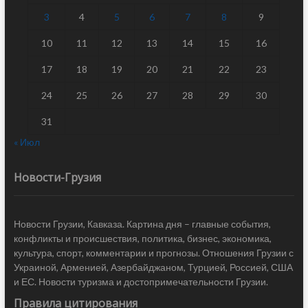
3
4
5
6
7
8
9
10
11
12
13
14
15
16
17
18
19
20
21
22
23
24
25
26
27
28
29
30
31
« Июл
Новости-Грузия
Новости Грузии, Кавказа. Картина дня – главные события,
конфликты и происшествия, политика, бизнес, экономика,
культура, спорт, комментарии и прогнозы. Отношения Грузии с
Украиной, Арменией, Азербайджаном, Турцией, Россией, США
и ЕС. Новости туризма и достопримечательности Грузии.
Правила цитирования