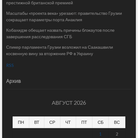
престижной британской премией
Масштабы «проекта века» урезают: правительство Грузии
сокращает параметры порта Анаклия
Кобахидзе обещает назвать причины блэкаутов после
завершения расследования СГБ
Спикер парламента Грузии возложил на Саакашвили
косвенную вину за вторжение РФ в Украину
RSS
Архив
АВГУСТ 2026
ПН
ВТ
СР
ЧТ
ПТ
СБ
ВС
1
2