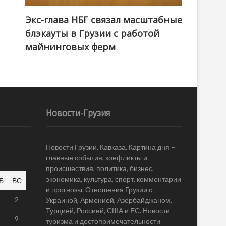
Экс-глава НБГ связал масштабные
блэкауты в Грузии с работой
майнинговых ферм
Новости-Грузия
Новости Грузии, Кавказа. Картина дня –
главные события, конфликты и
происшествия, политика, бизнес,
экономика, культура, спорт, комментарии
Б
ВС
и прогнозы. Отношения Грузии с
1
2
Украиной, Арменией, Азербайджаном,
Турцией, Россией, США и ЕС. Новости
8
9
туризма и достопримечательности