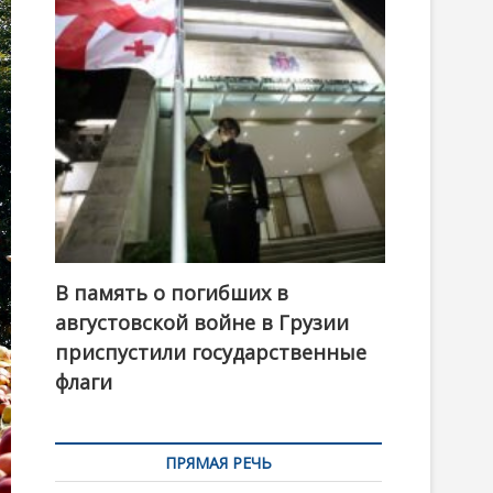
t
o
n
В память о погибших в
августовской войне в Грузии
приспустили государственные
флаги
ПРЯМАЯ РЕЧЬ