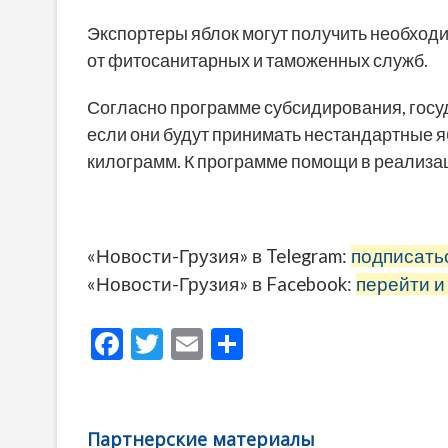
Экспортеры яблок могут получить необходи
от фитосанитарных и таможенных служб.
Согласно программе субсидирования, госуд
если они будут принимать нестандартные я
килограмм. К программе помощи в реализа
«Новости-Грузия» в Telegram:
подписать
«Новости-Грузия» в Facebook:
перейти и
F
T
E
О
ac
w
m
тп
e
itt
ai
р
b
er
l
а
Партнерские материалы