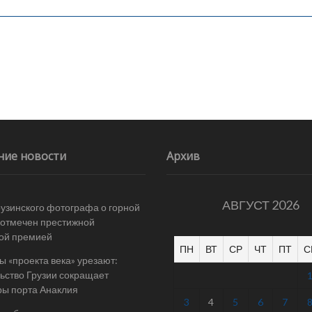
ние новости
Архив
АВГУСТ 2026
рузинского фотографа о горной
отмечен престижной
ой премией
ПН
ВТ
СР
ЧТ
ПТ
С
 «проекта века» урезают:
ьство Грузии сокращает
ы порта Анаклия
3
4
5
6
7