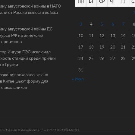
ПН
ВТ
СР
ЧТ
ПТ
С
ину августовской войны в НАТО
али от России вывести войска
3
4
5
6
7
ину августовской войны ЕС
 курсе РФ на аннексию
10
11
12
13
14
1
их регионов
17
18
19
20
21
2
тор Ингури ГЭС исключил
ность станции среди причин
24
25
26
27
28
2
 в Грузии
31
ования показало, как на
« Июл
в Китае шьют форму для
их школьников
rved / Design & development —
COCODO BRANDO