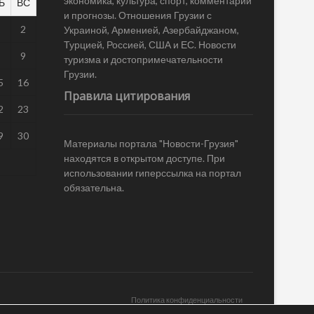
экономика, культура, спорт, комментарии
Б
ВС
и прогнозы. Отношения Грузии с
1
2
Украиной, Арменией, Азербайджаном,
Турцией, Россией, США и ЕС. Новости
8
9
туризма и достопримечательности
Грузии.
5
16
Правила цитирования
2
23
9
30
Материалы портала "Новости-Грузия"
находятся в открытом доступе. При
использовании гиперссылка на портал
обязательна.
Политика конфиденциальности