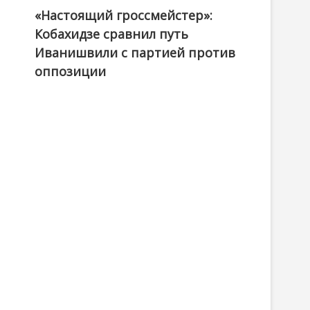
«Настоящий гроссмейстер»:
@ქართული ოცნება / Georgian Dream
Кобахидзе сравнил путь
Иванишвили с партией против
оппозиции