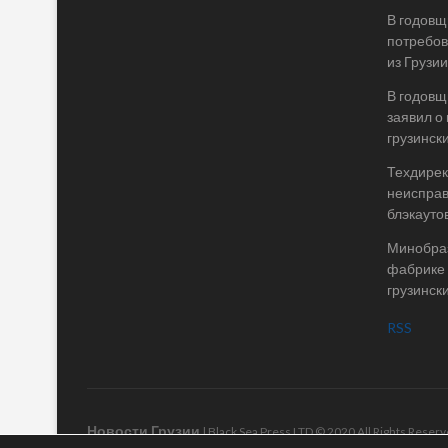
В годовщ
потребов
из Грузии
В годовщ
заявил о
грузинск
Техдирек
неисправ
блэкаутов
Минобраз
фабрике 
грузинск
RSS
Новости Грузии
| Black Sea Press LTD © 2020 All Rights Rese