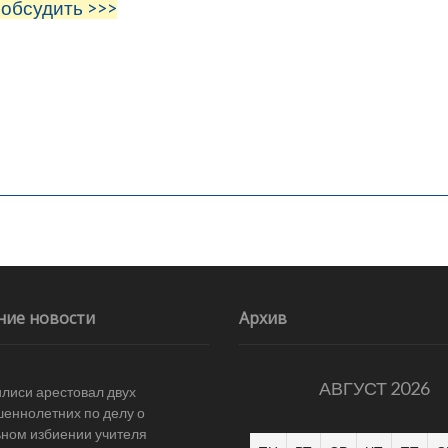
 обсудить >>>
ние новости
Архив
АВГУСТ 2026
илиси арестовал двух
еннолетних по делу о
ном избиении учителя