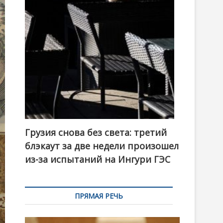
t
o
n
Грузия снова без света: третий
блэкаут за две недели произошел
из-за испытаний на Ингури ГЭС
ПРЯМАЯ РЕЧЬ