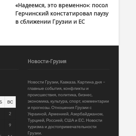
«Надеемся, это временно»: посол
Герчинский констатировал паузу
в сближении Грузии и ЕС
Новости-Грузия
Новости Грузии, Кавказа. Картина дня –
главные события, конфликты и
происшествия, политика, бизнес,
экономика, культура, спорт, комментарии
Б
ВС
и прогнозы. Отношения Грузии с
1
2
Украиной, Арменией, Азербайджаном,
Турцией, Россией, США и ЕС. Новости
8
9
туризма и достопримечательности
Грузии.