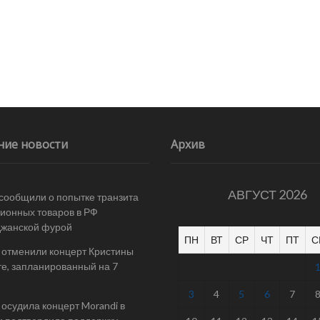
ние новости
Архив
АВГУСТ 2026
 сообщили о попытке транзита
ионных товаров в РФ
джанской фурой
ПН
ВТ
СР
ЧТ
ПТ
С
 отменили концерт Кристины
е, запланированный на 7
3
4
5
6
7
осудила концерт Morandi в