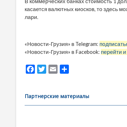
В коммерческих банках стоимость 1 долл
касается валютных киосков, то здесь мож
лари.
«Новости-Грузия» в Telegram:
подписать
«Новости-Грузия» в Facebook:
перейти и
F
T
E
О
ac
w
m
тп
e
itt
ai
р
b
er
l
а
Партнерские материалы
o
в
o
и
k
ть
Навигация