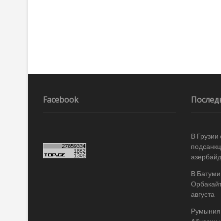
по
записям
Facebook
Послед
В Грузии
подсанкц
азербай
В Батуми
Орбакайт
августа
Румыния 