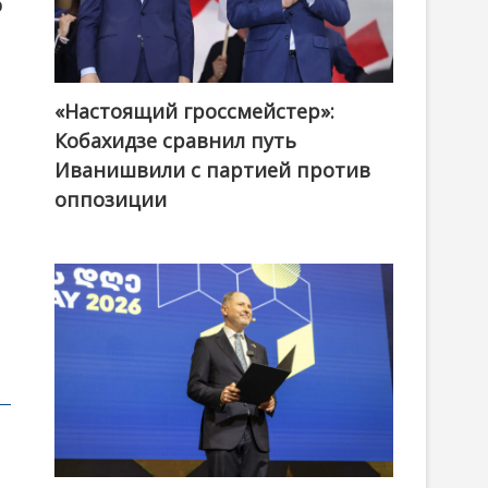
о
«Настоящий гроссмейстер»:
@ქართული ოცნება / Georgian Dream
Кобахидзе сравнил путь
Иванишвили с партией против
оппозиции