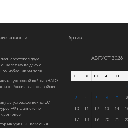
ние новости
Архив
АВГУСТ 2026
илиси арестовал двух
еннолетних по делу о
ном избиении учителя
ПН
ВТ
СР
ЧТ
ПТ
С
ину августовской войны в НАТО
али от России вывести войска
3
4
5
6
7
ину августовской войны ЕС
 курсе РФ на аннексию
10
11
12
13
14
1
их регионов
17
18
19
20
21
2
тор Ингури ГЭС исключил