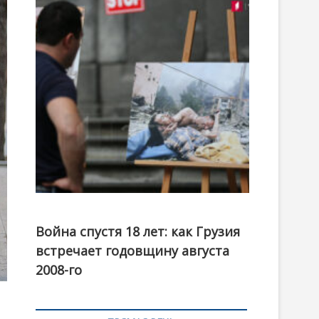
t
o
n
Фотовыставка на тему августовской войны 2008
года в Тбилиси, август 2018 года. Фото: Первый
Война спустя 18 лет: как Грузия
канал
встречает годовщину августа
2008-го