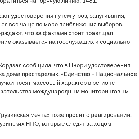
братиться на горячую линию: 1481.
ают удостоверения путем угроз, запугивания,
ься все чаще по мере приближения выборов.
рждают, что за фактами стоит правящая
ление оказывается на госслужащих и социально
р Кордзая сообщила, что в Цнори удостоверения
ка дома престарелых. «Единство – Национальное
лучаи носят массовый характер в регионе
казательства международным мониторинговым
Грузинская мечта» тоже просит о реагировании.
узинских НПО, которые следят за ходом