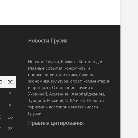
Новости-Грузия
Новости Грузии, Кавказа. Картина дня –
главные события, конфликты и
происшествия, политика, бизнес,
экономика, культура, спорт, комментарии
Б
ВС
и прогнозы. Отношения Грузии с
1
2
Украиной, Арменией, Азербайджаном,
Турцией, Россией, США и ЕС. Новости
8
9
туризма и достопримечательности
Грузии.
5
16
Правила цитирования
2
23