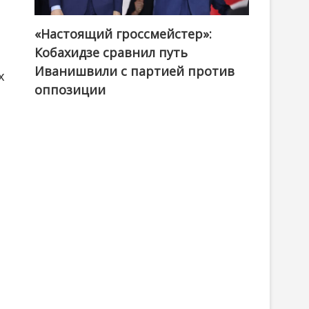
«Настоящий гроссмейстер»:
@ქართული ოცნება / Georgian Dream
Кобахидзе сравнил путь
Иванишвили с партией против
х
оппозиции