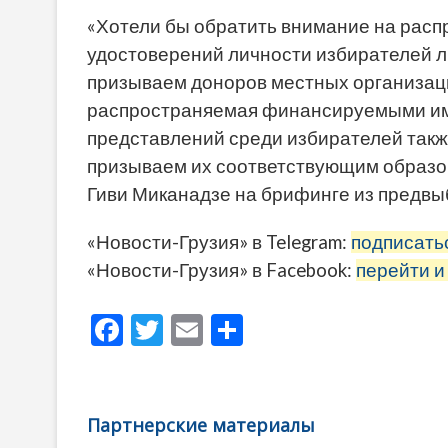
«Хотели бы обратить внимание на расп
удостоверений личности избирателей ли
призываем доноров местных организаци
распространяемая финансируемыми им
представлений среди избирателей такж
призываем их соответствующим образом
Гиви Миканадзе на брифинге из предвы
«Новости-Грузия» в Telegram:
подписать
«Новости-Грузия» в Facebook:
перейти и
F
T
E
О
ac
w
m
тп
e
itt
ai
р
b
er
l
а
Партнерские материалы