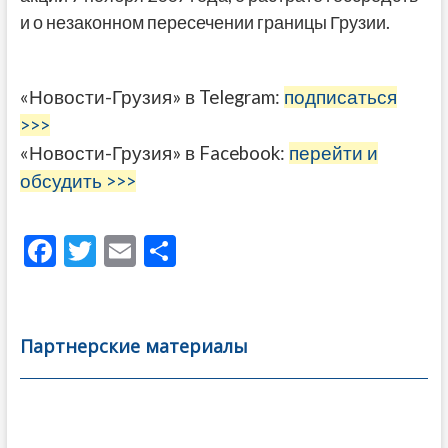
и о незаконном пересечении границы Грузии.
«Новости-Грузия» в Telegram:
подписаться
>>>
«Новости-Грузия» в Facebook:
перейти и
обсудить >>>
F
T
E
О
ac
w
m
тп
e
itt
ai
р
b
er
l
а
Партнерские материалы
o
в
o
и
k
ть
Навигация