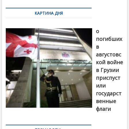
по
КАРТИНА ДНЯ
записям
В память
о
погибших
в
августовс
кой войне
в Грузии
приспуст
или
государст
венные
флаги