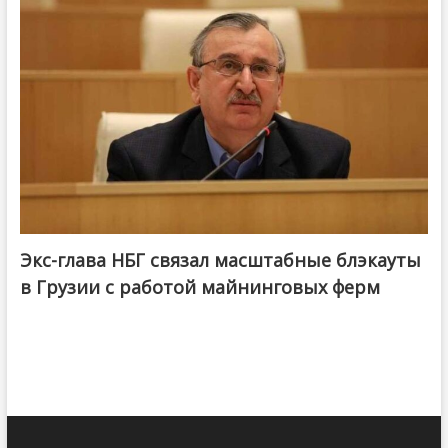
Экс-глава НБГ связал масштабные блэкауты
в Грузии с работой майнинговых ферм