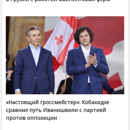
«Настоящий гроссмейстер»: Кобахидзе
@ქართული ოცნება / Georgian Dream
сравнил путь Иванишвили с партией
против оппозиции