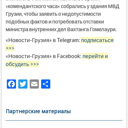
«комендантского часа» собрались у здания МВД
Грузии, чтобы заявить о недопустимости
подобных фактов и потребовать отставки
министра внутренних дел Вахтанга Гомелаури.
«Новости-Грузия» в Telegram:
подписаться
>>>
«Новости-Грузия» в Facebook:
перейти и
обсудить >>>
F
T
E
О
ac
w
m
тп
e
itt
ai
р
b
er
l
а
Партнерские материалы
o
в