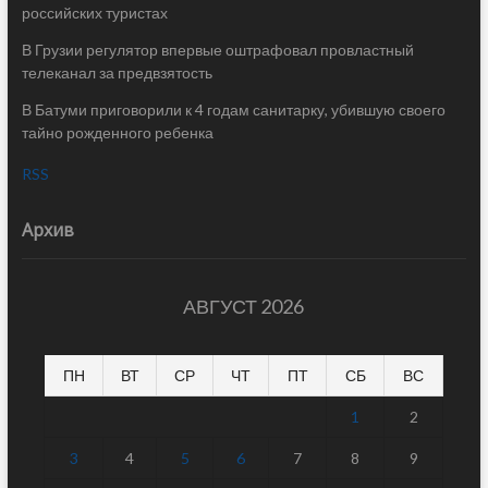
российских туристах
В Грузии регулятор впервые оштрафовал провластный
телеканал за предвзятость
В Батуми приговорили к 4 годам санитарку, убившую своего
тайно рожденного ребенка
RSS
Архив
АВГУСТ 2026
ПН
ВТ
СР
ЧТ
ПТ
СБ
ВС
1
2
3
4
5
6
7
8
9