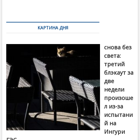
o
и
k
ть
Навигация
по
КАРТИНА ДНЯ
записям
Грузия
снова без
света:
третий
блэкаут за
две
недели
произоше
л из-за
испытани
й на
Ингури