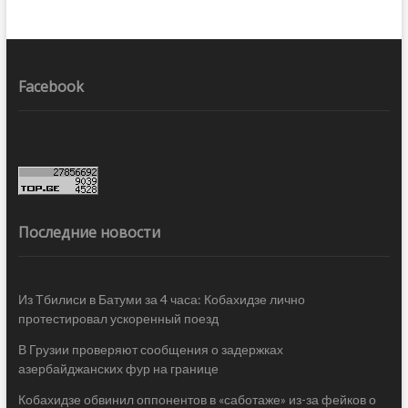
Facebook
Последние новости
Из Тбилиси в Батуми за 4 часа: Кобахидзе лично
протестировал ускоренный поезд
В Грузии проверяют сообщения о задержках
азербайджанских фур на границе
Кобахидзе обвинил оппонентов в «саботаже» из-за фейков о