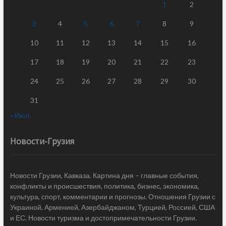
1
2
3
4
5
6
7
8
9
10
11
12
13
14
15
16
17
18
19
20
21
22
23
24
25
26
27
28
29
30
31
« Июл
Новости-Грузия
Новости Грузии, Кавказа. Картина дня – главные события,
конфликты и происшествия, политика, бизнес, экономика,
культура, спорт, комментарии и прогнозы. Отношения Грузии с
Украиной, Арменией, Азербайджаном, Турцией, Россией, США
и ЕС. Новости туризма и достопримечательности Грузии.