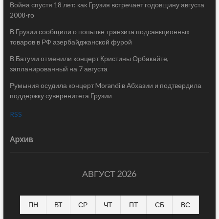
Война спустя 18 лет: как Грузия встречает годовщину августа
2008-го
В Грузии сообщили о попытке транзита подсанкционных
товаров в РФ азербайджанской фурой
В Батуми отменили концерт Кристины Орбакайте,
запланированный на 7 августа
Румыния осудила концерт Morandi в Абхазии и подтвердила
поддержку суверенитета Грузии
RSS
Архив
АВГУСТ 2026
ПН
ВТ
СР
ЧТ
ПТ
СБ
ВС