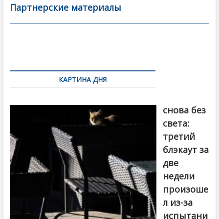
b
er
l
а
Партнерские материалы
o
в
o
и
k
ть
Навигация
по
КАРТИНА ДНЯ
записям
Грузия
снова без
света:
третий
блэкаут за
две
недели
произоше
л из-за
испытани