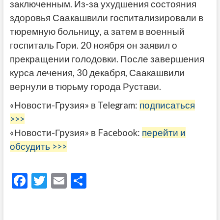
заключенным. Из-за ухудшения состояния
здоровья Саакашвили госпитализировали в
тюремную больницу, а затем в военный
госпиталь Гори. 20 ноября он заявил о
прекращении голодовки. После завершения
курса лечения, 30 декабря, Саакашвили
вернули в тюрьму города Рустави.
«Новости-Грузия» в Telegram:
подписаться
>>>
«Новости-Грузия» в Facebook:
перейти и
обсудить >>>
F
T
E
О
ac
w
m
тп
e
itt
ai
р