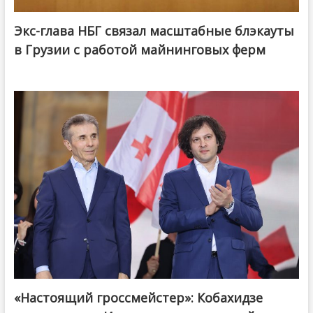
Экс-глава НБГ связал масштабные блэкауты
в Грузии с работой майнинговых ферм
«Настоящий гроссмейстер»: Кобахидзе
@ქართული ოცნება / Georgian Dream