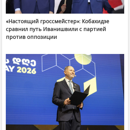
«Настоящий гроссмейстер»: Кобахидзе
@ქართული ოცნება / Georgian Dream
сравнил путь Иванишвили с партией
против оппозиции