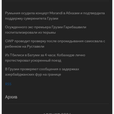
Румыния осудила концерт Morandi в Абхазии и подтвердила
поддержку суверенитета Грузии
Осужденного экс-премьера Грузии Гарибашвили
госпитализировали из тюрьмы
GWP проводит проверку после опрокидывания самосвала с
ребенком на Руставели
Из Тбилиси в Батуми за 4 часа: Кобахидзе лично
протестировал ускоренный поезд
В Грузии проверяют сообщения о задержках
азербайджанских фур на границе
RSS
Архив