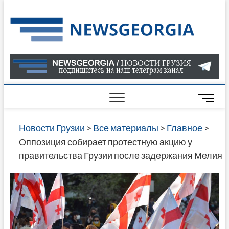
Skip
to
Нов
САМАЯ
content
АКТУАЛ
Гру
ИНФОР
О СОБ
В ГРУЗ
НОВОС
M
ГРУЗИИ
e
ОНЛАЙН
n
Новости Грузии
>
Все материалы
>
Главное
>
САЙТЕ 
u
Оппозиция собирает протестную акцию у
НАЙДЕ
B
правительства Грузии после задержания Мелия
НОВОС
u
ПОЛИТ
t
ЭКОНО
t
КУЛЬТУ
o
СПОРТА
n
МНОГО