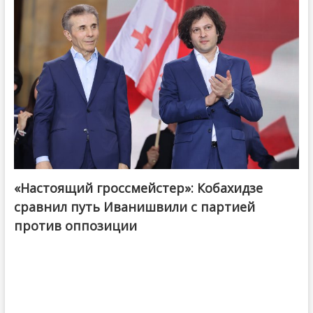
«Настоящий гроссмейстер»: Кобахидзе
@ქართული ოცნება / Georgian Dream
сравнил путь Иванишвили с партией
против оппозиции