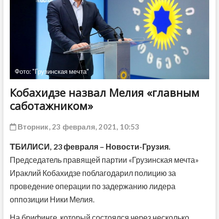
ДРУГОЕ
Фото: "Грузинская мечта"
Кобахидзе назвал Мелия «главным
саботажником»
Вторник, 23 февраля, 2021, 10:53
Т
БИЛИСИ,
23 февраля
– Новости-Грузия.
Председатель правящей партии «Грузинская мечта»
Ираклий Кобахидзе поблагодарил полицию за
проведение операции по задержанию лидера
оппозиции Ники Мелия.
На брифинге, который состоялся через несколько