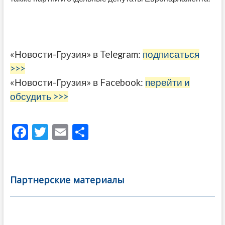
«Новости-Грузия» в Telegram:
подписаться
>>>
«Новости-Грузия» в Facebook:
перейти и
обсудить >>>
F
T
E
О
ac
w
m
тп
e
itt
ai
р
b
er
l
а
Партнерские материалы
o
в
o
и