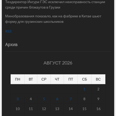
Техдиректор Ингури ГЭС исключил неисправность станции
среди причин блэкаутов в Грузии
Минобразования показало, как на фабрике в Китае шьют
форму для грузинских школьников
RSS
Архив
АВГУСТ 2026
ПН
ВТ
СР
ЧТ
ПТ
СБ
ВС
1
2
3
4
5
6
7
8
9
10
11
12
13
14
15
16