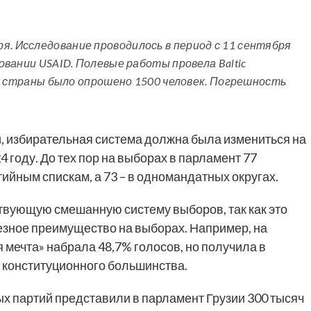
я. Исследование проводилось в период с 11 сентября
ровании USAID. Полевые работы провела Baltic
абах страны было опрошено 1500 человек. Погрешность
, избирательная система должна была измениться на
 году. До тех пор на выборах в парламент 77
ийным спискам, а 73 – в одномандатных округах.
вующую смешанную систему выборов, так как это
езное преимущество на выборах. Например, на
 мечта» набрала 48,7% голосов, но получила в
ус конституционного большинства.
х партий представили в парламент Грузии 300 тысяч