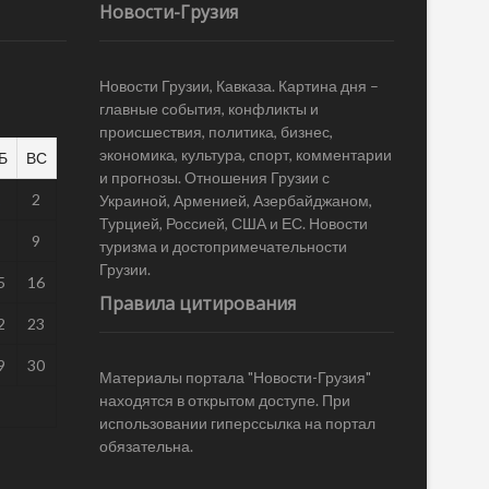
Новости-Грузия
Новости Грузии, Кавказа. Картина дня –
главные события, конфликты и
происшествия, политика, бизнес,
экономика, культура, спорт, комментарии
Б
ВС
и прогнозы. Отношения Грузии с
1
2
Украиной, Арменией, Азербайджаном,
Турцией, Россией, США и ЕС. Новости
8
9
туризма и достопримечательности
Грузии.
5
16
Правила цитирования
2
23
9
30
Материалы портала "Новости-Грузия"
находятся в открытом доступе. При
использовании гиперссылка на портал
обязательна.