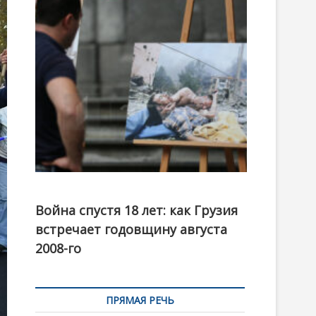
t
o
n
Фотовыставка на тему августовской войны 2008
года в Тбилиси, август 2018 года. Фото: Первый
Война спустя 18 лет: как Грузия
канал
встречает годовщину августа
2008-го
ПРЯМАЯ РЕЧЬ