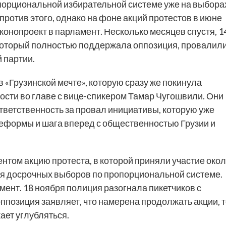
порциональной избирательной системе уже на выбора
ротив этого, однако на фоне акций протестов в июне
конопроект в парламент. Несколько месяцев спустя, 1
 который полностью поддержала оппозиция, провалил
 партии.
 «Грузинской мечте», которую сразу же покинула
ости во главе с вице-спикером Тамар Чугошвили. Они
 ответственность за провал инициативы, которую уже
реформы и шага вперед с общественностью Грузии и
нтом акцию протеста, в которой приняли участие око
ия досрочных выборов по пропорциональной системе.
ент. 18 ноября полиция разогнала пикетчиков с
ппозиция заявляет, что намерена продолжать акции, 
ает углубляться.