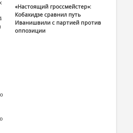
х
«Настоящий гроссмейстер»:
@ქართული ოცნება / Georgian Dream
Кобахидзе сравнил путь
4
Иванишвили с партией против
и
оппозиции
ло
то