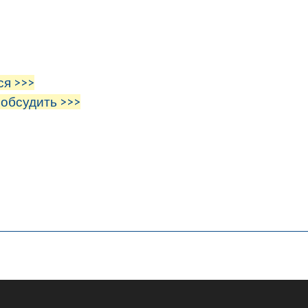
ся >>>
 обсудить >>>