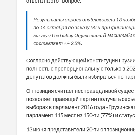
ответа на этот вопрос.
Результаты опроса опубликовали 18 ноябр
по 14 октября по заказу IRI и при финанси
Surveys/The Gallup Organization. В масшт
составляет +/- 2.5%.
Согласно действующей конституции Грузии
полностью пропорциональную только в 2024
депутатов должны были избираться по парт
Оппозиция считает несправедливой сущест
позволяет правящей партии получать серь
выборах в парламент 2016 года «Грузинская
парламент 115 мест из 150-ти (77%) и стат
13 июня представители 20-ти оппозиционны