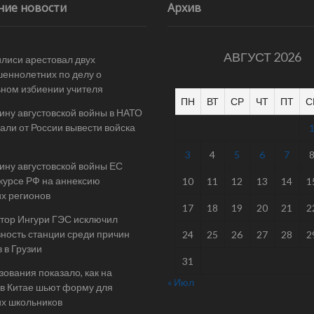
ние новости
Архив
АВГУСТ 2026
илиси арестовал двух
еннолетних по делу о
ном избиении учителя
ПН
ВТ
СР
ЧТ
ПТ
С
ину августовской войны в НАТО
али от России вывести войска
3
4
5
6
7
ину августовской войны ЕС
 курсе РФ на аннексию
10
11
12
13
14
1
их регионов
17
18
19
20
21
2
тор Ингури ГЭС исключил
ность станции среди причин
24
25
26
27
28
2
 в Грузии
31
ования показало, как на
« Июл
в Китае шьют форму для
их школьников