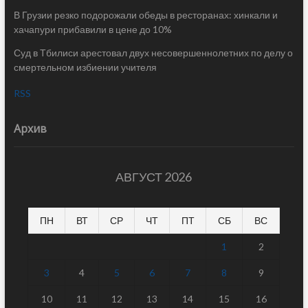
В Грузии резко подорожали обеды в ресторанах: хинкали и
хачапури прибавили в цене до 10%
Суд в Тбилиси арестовал двух несовершеннолетних по делу о
смертельном избиении учителя
RSS
Архив
АВГУСТ 2026
ПН
ВТ
СР
ЧТ
ПТ
СБ
ВС
1
2
3
4
5
6
7
8
9
10
11
12
13
14
15
16