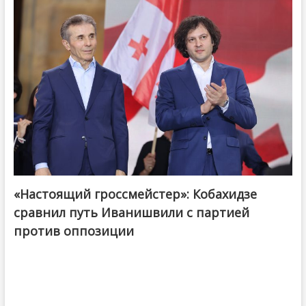
«Настоящий гроссмейстер»: Кобахидзе
@ქართული ოცნება / Georgian Dream
сравнил путь Иванишвили с партией
против оппозиции