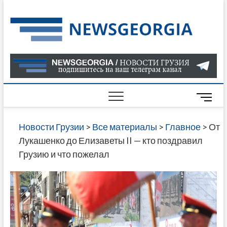
Skip
to
Нов
САМАЯ
content
АКТУАЛ
Гру
ИНФОР
О СОБ
В ГРУЗ
НОВОС
M
ГРУЗИИ
e
ОНЛАЙН
n
Новости Грузии
>
Все материалы
>
Главное
>
От
САЙТЕ 
u
Лукашенко до Елизаветы II — кто поздравил
НАЙДЕ
B
Грузию и что пожелал
НОВОС
u
ПОЛИТ
t
ЭКОНО
t
КУЛЬТУ
o
СПОРТА
n
МНОГО