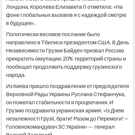
Лондона. Королева Елизавета II отметила: «На
фоне глобальных вызовов я с надеждой смотрю
в будущее».
Политически весомое послание было
направлено в Тбилиси президентом США. В День
Независимости Грузии Байден призвал Россию
прекратить оккупацию 20% территорий страны и
пообещал продолжить поддержку грузинского
народа.
Из Киева пришло поздравление от председателя
Верховной Рады Украины Руслана Стефанчука,
он пожелал стабильности и процветания. И
Грузию поздравила украинская армия: «Із Днем
незалежності Грузії, брати! Разом до Перемоги! —
Головнокомандувач ЗС України» — генерал
Валерій Залужний.