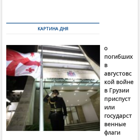
o
и
k
ть
Навигация
по
КАРТИНА ДНЯ
записям
В память
о
погибших
в
августовс
кой войне
в Грузии
приспуст
или
государст
венные
флаги