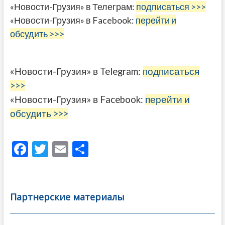
«Новости-Грузия» в Телеграм:
подписаться >>>
«Новости-Грузия» в Facebook:
перейти и
обсудить >>>
«Новости-Грузия» в Telegram:
подписаться
>>>
«Новости-Грузия» в Facebook:
перейти и
обсудить >>>
F
T
E
О
ac
w
m
тп
e
itt
ai
р
b
er
l
а
Партнерские материалы
o
в