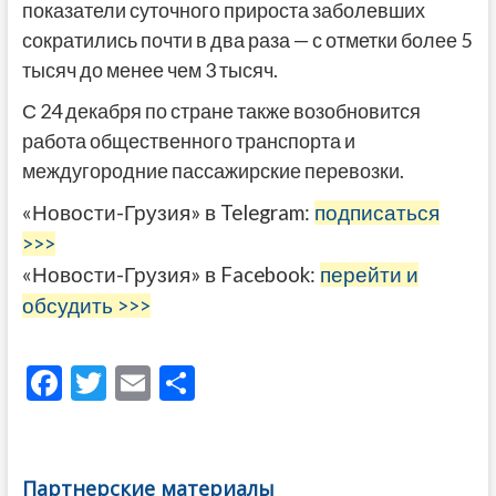
показатели суточного прироста заболевших
сократились почти в два раза — с отметки более 5
тысяч до менее чем 3 тысяч.
С 24 декабря по стране также возобновится
работа общественного транспорта и
междугородние пассажирские перевозки.
«Новости-Грузия» в Telegram:
подписаться
>>>
«Новости-Грузия» в Facebook:
перейти и
обсудить >>>
F
T
E
О
ac
w
m
тп
e
itt
ai
р
b
er
l
а
Партнерские материалы