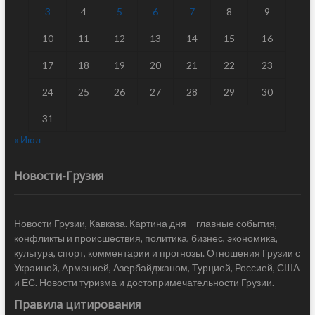
3
4
5
6
7
8
9
10
11
12
13
14
15
16
17
18
19
20
21
22
23
24
25
26
27
28
29
30
31
« Июл
Новости-Грузия
Новости Грузии, Кавказа. Картина дня – главные события,
конфликты и происшествия, политика, бизнес, экономика,
культура, спорт, комментарии и прогнозы. Отношения Грузии с
Украиной, Арменией, Азербайджаном, Турцией, Россией, США
и ЕС. Новости туризма и достопримечательности Грузии.
Правила цитирования