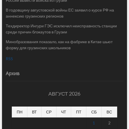
России вывести войска из Грузии
В годовщину августовской войны ЕС заявил о курсе РФ на
аннексию грузинских регионов
Техдиректор Ингури ГЭС исключил неисправность станции
среди причин блэкаутов в Грузии
Минобразования показало, как на фабрике в Китае шьют
форму для грузинских школьников
RSS
Архив
АВГУСТ 2026
ПН
ВТ
СР
ЧТ
ПТ
СБ
ВС
1
2