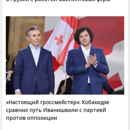
«Настоящий гроссмейстер»: Кобахидзе
@ქართული ოცნება / Georgian Dream
сравнил путь Иванишвили с партией
против оппозиции